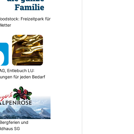
odstock: Freizeitpark für
Wetter
AG, Entlebuch LU:
sungen für jeden Bedarf
Bergferien und
ildhaus SG