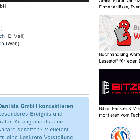
Atelier Floral Danilda
mbH
Firmenanlässe, Even
.)
.ch
(E-Mail)
ch
(Web)
Buchhandlung Wörte
Lesestoff für jeden
 Danilda GmbH kontaktieren
Bitzer Fenster & M
 besonderes Ereignis und
montieren vom Fach
oralen Arrangements eine
phäre schaffen? Vielleicht
ts eine konkrete Vorstellung –