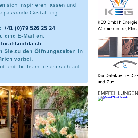
n sich inspirieren lassen und
e passende Gestaltung
KEG GmbH: Energie 
n:
+41 (0)79 526 25 24
Wärmepumpe, Klima
e eine E-Mail an:
floraldanilda.ch
 Sie zu den Öffnungszeiten in
rich vorbei.
ot und ihr Team freuen sich auf
Die Detektivin – Dis
und Zug
EMPFEHLUNGE