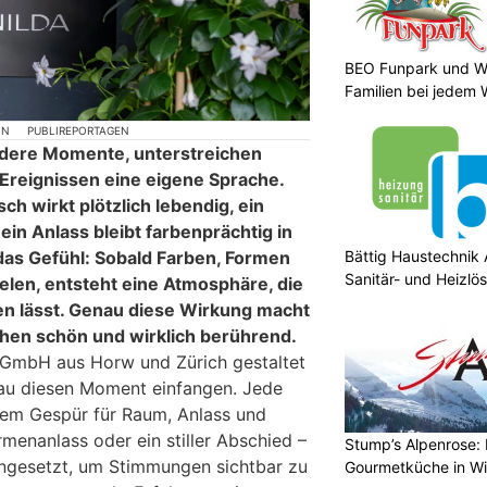
BEO Funpark und Wo
Familien bei jedem 
ON
PUBLIREPORTAGEN
dere Momente, unterstreichen
reignissen eine eigene Sprache.
sch wirkt plötzlich lebendig, ein
ein Anlass bleibt farbenprächtig in
Bättig Haustechnik 
das Gefühl: Sobald Farben, Formen
Sanitär- und Heizlö
len, entsteht eine Atmosphäre, die
en lässt. Genau diese Wirkung macht
hen schön und wirklich berührend.
da GmbH aus Horw und Zürich gestaltet
nau diesen Moment einfangen. Jede
inem Gespür für Raum, Anlass und
menanlass oder ein stiller Abschied –
Stump’s Alpenrose: 
ingesetzt, um Stimmungen sichtbar zu
Gourmetküche in W