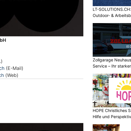
LT-SOLUTIONS.CH: 
Outdoor- & Arbeits
mbH
Zollgarage Neuhau
.)
Service – Ihr starke
.ch
(E-Mail)
Schaffhausen
ch
(Web)
HOPE Christliches S
Hilfe und Perspektiv