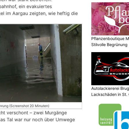
ahnhof, ein evakuiertes
l im Aargau zeigten, wie heftig die
Pflanzenboutique Mo
Stilvolle Begrünung
Autolackiererei Bru
Lackschäden in St. 
hrung (Screenshot 20 Minuten)
icht verschont – zwei Murgänge
 das Tal war nur noch über Umwege