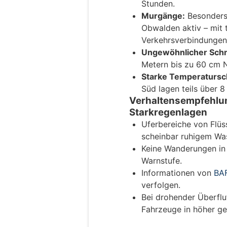
Stunden.
Murgänge:
Besonders 
Obwalden aktiv – mit t
Verkehrsverbindungen
Ungewöhnlicher Schn
Metern bis zu 60 cm
Starke Temperaturs
Süd lagen teils über 8
Verhaltensempfehlun
Starkregenlagen
Uferbereiche von Flüs
scheinbar ruhigem Was
Keine Wanderungen in 
Warnstufe.
Informationen von
BA
verfolgen.
Bei drohender Überflut
Fahrzeuge in höher ge