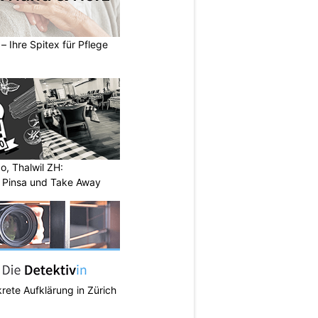
– Ihre Spitex für Pflege
o, Thalwil ZH:
, Pinsa und Take Away
krete Aufklärung in Zürich