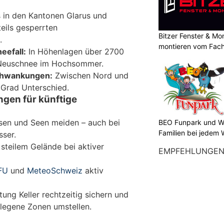
in den Kantonen Glarus und
eils gesperrten
Bitzer Fenster & M
.
montieren vom Fach
eefall:
In Höhenlagen über 2700
 Neuschnee im Hochsommer.
chwankungen:
Zwischen Nord und
 Grad Unterschied.
gen für künftige
sen und Seen meiden – auch bei
BEO Funpark und Wo
Familien bei jedem 
ser.
steilem Gelände bei aktiver
EMPFEHLUNGE
FU
und
MeteoSchweiz
aktiv
ung Keller rechtzeitig sichern und
legene Zonen umstellen.