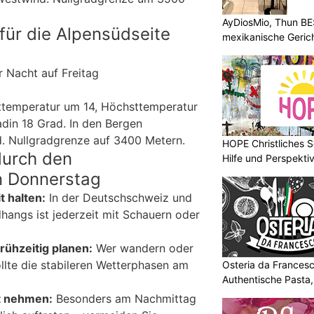
AyDiosMio, Thun BE
für die Alpensüdseite
mexikanische Geric
r Nacht auf Freitag
sttemperatur um 14, Höchsttemperatur
din 18 Grad. In den Bergen
 Nullgradgrenze auf 3400 Metern.
HOPE Christliches S
durch den
Hilfe und Perspektiv
n Donnerstag
t halten:
In der Deutschschweiz und
hangs ist jederzeit mit Schauern oder
rühzeitig planen:
Wer wandern oder
llte die stabileren Wetterphasen am
Osteria da Francesc
Authentische Pasta
t nehmen:
Besonders am Nachmittag