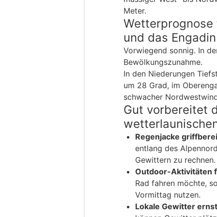
Meter.
Wetterprognose 
und das Engadin
Vorwiegend sonnig. In de
Bewölkungszunahme.
In den Niederungen Tief
um 28 Grad, im Oberenga
schwacher Nordwestwind.
Gut vorbereitet 
wetterlaunische
Regenjacke griffberei
entlang des Alpennord
Gewittern zu rechnen.
Outdoor-Aktivitäten f
Rad fahren möchte, so
Vormittag nutzen.
Lokale Gewitter erns