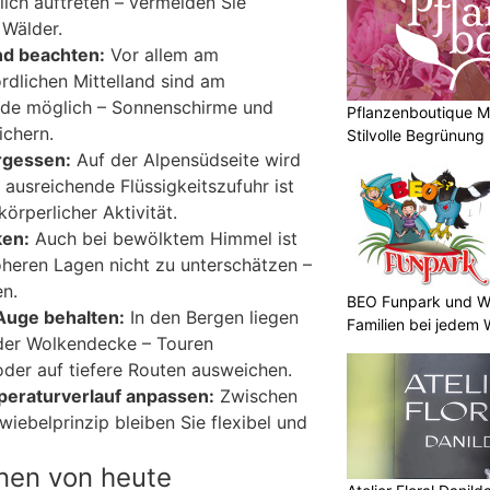
lich auftreten – vermeiden Sie
 Wälder.
nd beachten:
Vor allem am
rdlichen Mittelland sind am
de möglich – Sonnenschirme und
Pflanzenboutique Mo
ichern.
Stilvolle Begrünung
rgessen:
Auf der Alpensüdseite wird
ausreichende Flüssigkeitszufuhr ist
körperlicher Aktivität.
ken:
Auch bei bewölktem Himmel ist
öheren Lagen nicht zu unterschätzen –
n.
BEO Funpark und Wo
 Auge behalten:
In den Bergen liegen
Familien bei jedem 
 der Wolkendecke – Touren
der auf tiefere Routen ausweichen.
eraturverlauf anpassen:
Zwischen
iebelprinzip bleiben Sie flexibel und
nen von heute