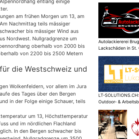
 Alpennordhang entlang einige
Schaffhausen
ter.
rungen am frühen Morgen um 13, am
Am Nachmittag teils mässiger
 schwacher bis mässiger Wind aus
aus Nordwest. Nullgradgrenze um
Autolackiererei Bru
pennordhang oberhalb von 2000 bis
Lackschäden in St. 
 oberhalb von 2200 bis 2500 Metern
für die Westschweiz und
igen Wolkenfeldern, vor allem im Jura
Laufe des Tages über den Bergen
LT-SOLUTIONS.CH: 
nd in der Folge einige Schauer, teils
Outdoor- & Arbeits
sttemperatur um 13, Höchsttemperatur
uss und im nördlichen Flachland
lich. In den Bergen schwacher bis
westwind. Nullgradgrenze um 3500