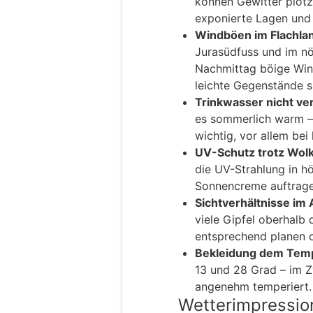
können Gewitter plötz
exponierte Lagen und
Windböen im Flachla
Jurasüdfuss und im nö
Nachmittag böige Win
leichte Gegenstände s
Trinkwasser nicht ve
es sommerlich warm – 
wichtig, vor allem bei 
UV-Schutz trotz Wol
die UV-Strahlung in h
Sonnencreme auftrage
Sichtverhältnisse im
viele Gipfel oberhalb
entsprechend planen o
Bekleidung dem Temp
13 und 28 Grad – im Zw
angenehm temperiert.
Wetterimpressio