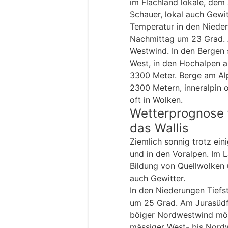
im Flachland lokale, dem
Schauer, lokal auch Gewit
Temperatur in den Niede
Nachmittag um 23 Grad. 
Westwind. In den Bergen
West, in den Hochalpen 
3300 Meter. Berge am Al
2300 Metern, inneralpin
oft in Wolken.
Wetterprognose 
das Wallis
Ziemlich sonnig trotz ein
und in den Voralpen. Im 
Bildung von Quellwolken u
auch Gewitter.
In den Niederungen Tief
um 25 Grad. Am Jurasüdf
böiger Nordwestwind mög
mässiger West- bis Nord