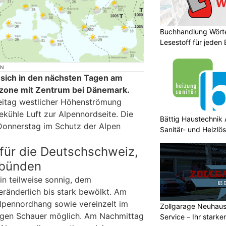
Buchhandlung Wörte
Lesestoff für jeden
ON
sich in den nächsten Tagen am
kzone mit Zentrum bei Dänemark.
reitag westlicher Höhenströmung
ekühle Luft zur Alpennordseite. Die
Bättig Haustechnik 
 Donnerstag im Schutz der Alpen
Sanitär- und Heizlö
für die Deutschschweiz,
lbünden
in teilweise sonnig, dem
ränderlich bis stark bewölkt. Am
Alpennordhang sowie vereinzelt im
Zollgarage Neuhau
rgen Schauer möglich. Am Nachmittag
Service – Ihr starke