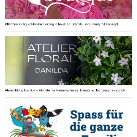
Pflanzenboutique Monika Herzog in Inwil LU: Stilvolle Begrünung mit Konzept
Atelier Floral Danilda – Floristik für Firmenanlässe, Events & Hochzeiten in Zürich