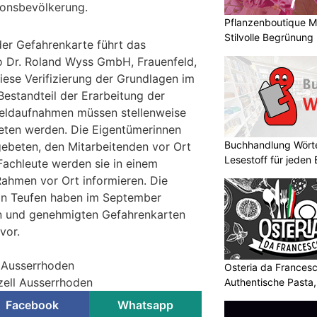
onsbevölkerung.
Pflanzenboutique Mo
Stilvolle Begrünung
er Gefahrenkarte führt das
o Dr. Roland Wyss GmbH, Frauenfeld,
ese Verifizierung der Grundlagen im
 Bestandteil der Erarbeitung der
Feldaufnahmen müssen stellenweise
eten werden. Die Eigentümerinnen
Buchhandlung Wörte
ebeten, den Mitarbeitenden vor Ort
Lesestoff für jeden
Fachleute werden sie in einem
Rahmen vor Ort informieren. Die
 in Teufen haben im September
en und genehmigten Gefahrenkarten
vor.
l Ausserrhoden
Osteria da Francesc
zell Ausserrhoden
Authentische Pasta
Facebook
Whatsapp