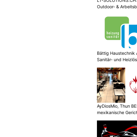
LT-SOLUTIONS.CH: 
Zürich
Atelier Floral Danilda – Floristik für
Outdoor- & Arbeits
Firmenanlässe, Events & Hochzeiten in Zürich
nwetter entspannt sich
bleibt gesperrt
ON
Strassennetz hat sich beruhigt.
Bättig Haustechnik 
den statt oder haben stattgefunden.
Sanitär- und Heizlö
e Strassen mit Einschränkungen
 kurzen Wartezeiten zu rechnen.
AyDiosMio, Thun BE
epumpe,
Spitex Hand & Herz – Ihre Spitex für Pflege im
mexikanische Geric
Raum Olten SO
Pflanzenboutique Monika Herzog in Inwil LU:
Stilvolle Begrünung mit Konzept