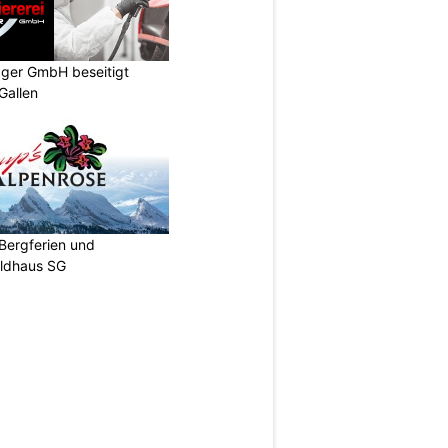
gger GmbH beseitigt
Gallen
Bergferien und
ildhaus SG
N