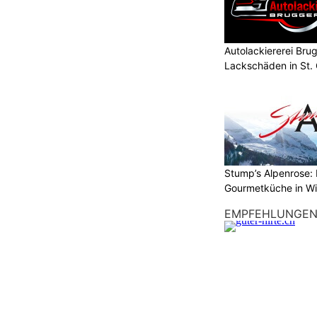
h dem Neuschnee: Heikle
n Alpen
Autolackiererei Bru
Lackschäden in St. 
ON
neefällen der vergangenen Tage ist
lpen eine heikle Lawinensituation
enn der erste Sturm vorbei ist,
änger bestehen.
etern sind lokal bis zu 1,5 Meter
Stump’s Alpenrose: 
 kam teils starker Wind, der grosse
Gourmetküche in W
verfrachtet und gefährliche
n aufgebaut hat.
EMPFEHLUNGE
h SG:
HOPE Christliches Sozialwerk in Baden AG:
Hilfe und Perspektiven im Alltag