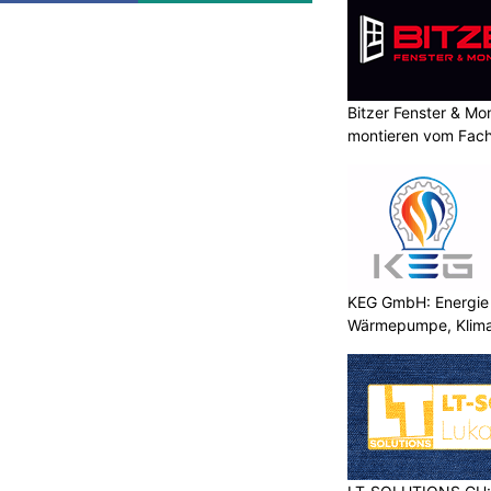
NW: Hochwasserschutz wird
 Schutzdamm entsteht
Bitzer Fenster & M
ON
montieren vom Fach
n der Engelbergeraa macht einen
eil der Massnahmen der 5. und 6.
gen.
Kantonsstrasse in Wolfenschiessen auf
neuer Schutzdamm.
KEG GmbH: Energie 
Wärmepumpe, Klima
Autolackiererei Brugger GmbH beseitigt
Lackschäden in St. Gallen