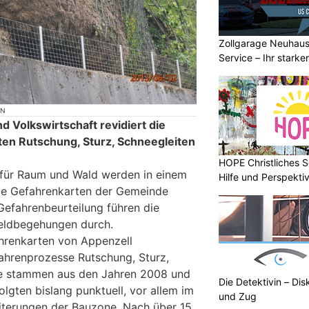
Zollgarage Neuhau
Service – Ihr starke
Schaffhausen
ON
 Volkswirtschaft revidiert die
en Rutschung, Sturz, Schneegleiten
HOPE Christliches S
 für Raum und Wald werden in einem
Hilfe und Perspektiv
die Gefahrenkarten der Gemeinde
Gefahrenbeurteilung führen die
eldbegehungen durch.
ahrenkarten von Appenzell
ahrenprozesse Rutschung, Sturz,
e stammen aus den Jahren 2008 und
Die Detektivin – Dis
lgten bislang punktuell, vor allem im
und Zug
terungen der Bauzone. Nach über 15