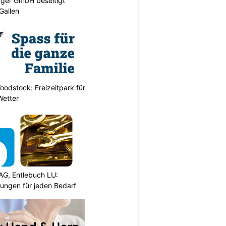
gger GmbH beseitigt
Gallen
odstock: Freizeitpark für
Wetter
AG, Entlebuch LU:
sungen für jeden Bedarf