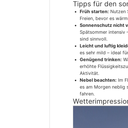
Tipps für den s
Früh starten:
Nutzen S
Freien, bevor es wärm
Sonnenschutz nicht 
Spätsommer intensiv
sind sinnvoll.
Leicht und luftig klei
es sehr mild – ideal 
Genügend trinken:
Wa
erhöhte Flüssigkeitszu
Aktivität.
Nebel beachten:
Im Fl
es am Morgen neblig s
fahren.
Wetterimpressio