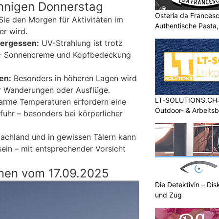
onnigen Donnerstag
Osteria da Francesc
ie den Morgen für Aktivitäten im
Authentische Pasta
er wird.
vergessen:
UV-Strahlung ist trotz
 – Sonnencreme und Kopfbedeckung
den:
Besonders in höheren Lagen wird
für Wanderungen oder Ausflüge.
LT-SOLUTIONS.CH: 
rme Temperaturen erfordern eine
Outdoor- & Arbeits
fuhr – besonders bei körperlicher
achland und in gewissen Tälern kann
ein – mit entsprechender Vorsicht
nen vom 17.09.2025
Die Detektivin – Dis
und Zug