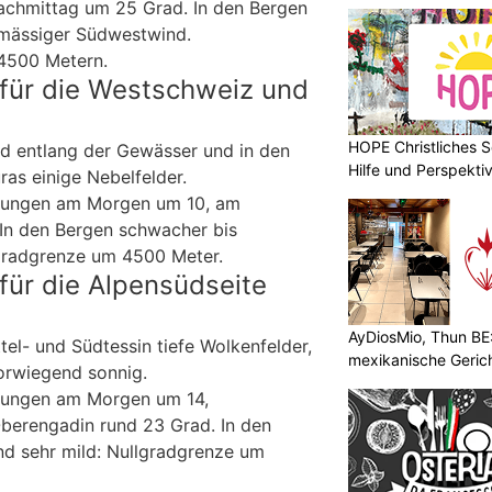
chmittag um 25 Grad. In den Bergen
 mässiger Südwestwind.
 4500 Metern.
für die Westschweiz und
HOPE Christliches S
and entlang der Gewässer und in den
Hilfe und Perspektiv
ras einige Nebelfelder.
erungen am Morgen um 10, am
In den Bergen schwacher bis
gradgrenze um 4500 Meter.
für die Alpensüdseite
AyDiosMio, Thun BE
l- und Südtessin tiefe Wolkenfelder,
mexikanische Geric
orwiegend sonnig.
rungen am Morgen um 14,
berengadin rund 23 Grad. In den
d sehr mild: Nullgradgrenze um