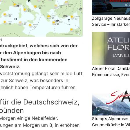
Zollgarage Neuhau
Service – Ihr starke
Schaffhausen
ON
ruckgebiet, welches sich von der
er den Alpenbogen bis nach
, bestimmt in den kommenden
 Schweiz.
Atelier Floral Danilda
westströmung gelangt sehr milde Luft
Firmenanlässe, Even
 zur Schweiz, was besonders in
hnlich hohen Temperaturen führen
für die Deutschschweiz,
lbünden
Morgen einige Nebelfelder.
Stump’s Alpenrose: 
Gourmetküche in W
rungen am Morgen um 8, in erhöhten