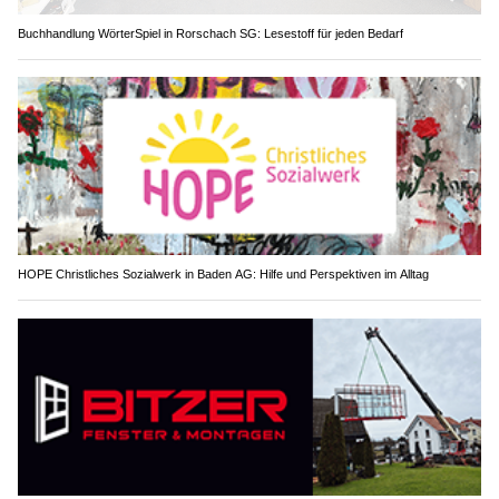
Buchhandlung WörterSpiel in Rorschach SG: Lesestoff für jeden Bedarf
HOPE Christliches Sozialwerk in Baden AG: Hilfe und Perspektiven im Alltag