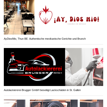
AyDiosMio, Thun BE: Authentische mexikanische Gerichte und Brunch
Autolackiererei Brugger GmbH beseitigt Lackschäden in St. Gallen