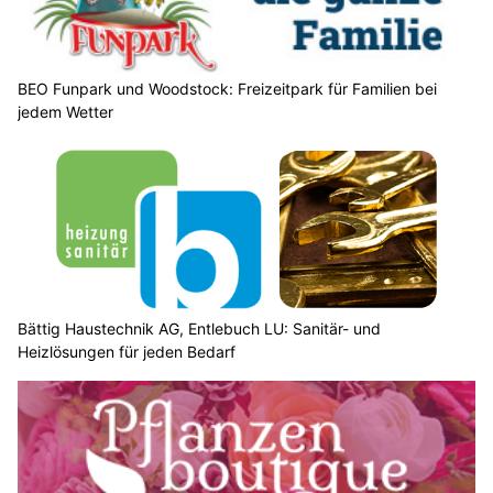
Subtropikluft zur Schweiz.
Heute und am Samstag streifen uns die Ausläufer einer von
Frankreich herannahenden Kaltfront und die Gewitterneigung
nimmt zu. Ab Sonntag stabilisiert sich die Luftmasse wieder,
und die Gewitterneigung nimmt vor allem im Flachland ab.
Weiterlesen
Walensee GL: Zwei vermisste SUP-Fahrer
trugen keine Schwimmwesten – Suche läuft
01.08.26
VON
BELMEDIA REDAKTION
Die Suche nach zwei vermissten Stand-up-Paddle-Fahrern
auf dem Walensee dauert weiterhin an.
Nach dem aktuellen Ermittlungsstand muss davon
ausgegangen werden, dass die beiden Männer während des
Sturmereignisses ins Wasser fielen und ertranken.
Weiterlesen