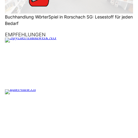
Nordmeer hat die Ausläufer einer Kaltfront zur Schweiz
gesteuert, und es ist etwas weniger heisse Luft eingeflossen.
Die Luftmasse im Alpenraum bleibt heute und in den
kommenden Tagen labil geschichtet, und die Gewitterneigung
ist insbesondere entlang der Alpen erhöht. Mit einer
Südwestströmung gelangt am Sonntag und Montag wieder
sukzessive heissere Luft zu unserem Land.
Weiterlesen
Wetter am Donnerstag, 06.08.2026: Viel Sonne,
später Schauer möglich
06.08.26
VON
BELMEDIA REDAKTION
Die Schweiz liegt auf der Vorderseite eines Tiefs mit Zentrum
über Schottland. Mit einer südwestlichen Höhenströmung
wird heisse und feuchtlabile Luft zu uns geführt. In den
unteren Schichten fliesst aber mit westlichen bis
nordwestlichen Winden allmählich etwas weniger heisse
und trockenere Luft zur Alpennordseite.