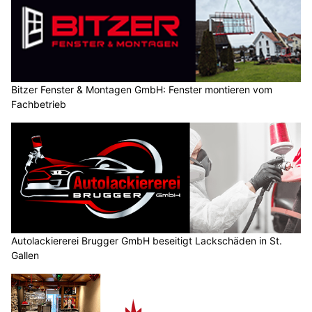
Stump’s Alpenrose: Bergferien und Gourmetküche in Wildhaus SG
Autolackiererei Brugger GmbH beseitigt Lackschäden in St. Gallen
Pflanzenboutique Monika Herzog in Inwil LU: Stilvolle Begrünung mit Konzept
Atelier Floral Danilda – Floristik für Firmenanlässe, Events & Hochzeiten in Zürich
Wetter am Dienstag, 04.08.2026: Viel Sonne,
später kräftige Gewitter möglich
04.08.26
VON
BELMEDIA REDAKTION
Aus Südwesten fliesst weiterhin heisse, aber zunehmend
feuchte Luft zur Schweiz, wodurch die
Gewitterneigung
ansteigt
.
Über den Alpen ist es leicht föhnig. Ab Mittwoch fliesst aus
Westen etwas weniger heisse Luft zur Alpennordseite.