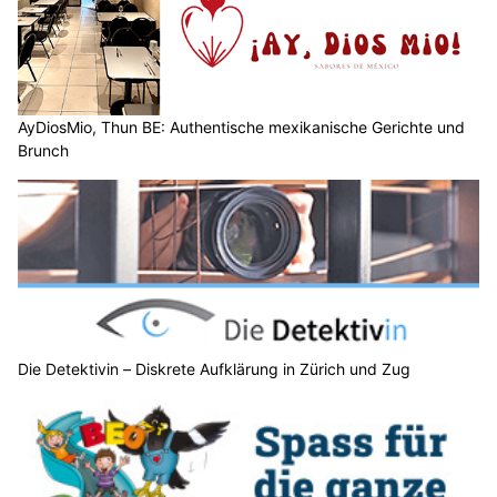
Weiterlesen
AyDiosMio, Thun BE: Authentische mexikanische Gerichte und Brunch
Buchhandlung WörterSpiel in Rorschach SG: Lesestoff für jeden Bedarf
LT-SOLUTIONS.CH: Wetterfeste, bedruckte Outdoor- & Arbeitsbekleidung
KEG GmbH: Energie sparen mit Wärmepumpe, Klima und Solar
Wetter am Samstag, 01.08.2026: Viel Sonne,
später lokale Gewitter und bis 34 Grad
01.08.26
VON
BELMEDIA REDAKTION
Der Alpenraum liegt südlich eines Tiefs mit Kern über dem
Nordmeer in einer flachen Druckverteilung. Mit
südwestlicher Höhenströmung gelangt weiterhin heisse,
zunehmend aber auch feuchte und instabil geschichtete