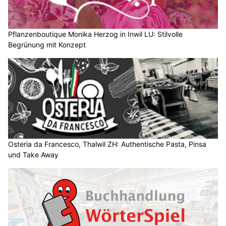
Wetter am Mittwoch, 05.08.2026: Viel Sonne,
später Schauer und Gewitter
05.08.26
VON
BELMEDIA REDAKTION
Wetter am Mittwoch, 05.08.2026:
Aus Südwesten fliesst weiterhin heisse, aber zunehmend
feuchte Luft zur Schweiz, wodurch die Gewitterneigung
ansteigt. Über den Alpen ist es heute noch leicht föhnig. Ab
Mittwoch fliesst aus Westen etwas weniger heisse Luft zur
Alpennordseite.
Weiterlesen
Wetter am Sonntag, 02.08.2026: Viel Sonne,
später einzelne Gewitter
02.08.26
VON
BELMEDIA REDAKTION
Ein umfangreiches Tiefdrucksystem mit Kern über dem