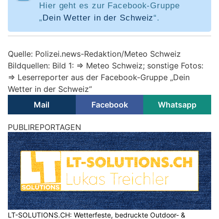
Hier geht es zur Facebook-Gruppe
„
Dein Wetter in der Schweiz
“.
Quelle: Polizei.news-Redaktion/Meteo Schweiz
Bildquellen: Bild 1: => Meteo Schweiz; sonstige Fotos:
=> Leserreporter aus der Facebook-Gruppe „Dein
Wetter in der Schweiz“
Mail
Facebook
Whatsapp
Wetter am Donnerstag, 30.07.2026: Viel Sonne,
später lokale Gewitter und bis 38 Grad
30.07.26
VON
BELMEDIA REDAKTION
Der Alpenraum liegt am Rande eines Hochdruckgebiets über
Osteuropa. Mit südwestlicher Strömung gelangt heisse
Subtropikluft von Spanien zur Schweiz. Am Freitag steuert
ein Tief mit Zentrum über Skandinavien die Ausläufer einer
Kaltfront von Frankreich her zur Alpennordseite.