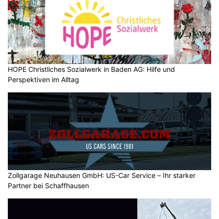
Bättig Haustechnik AG, Entlebuch LU: Sanitär- und Heizlösungen für jeden Bedarf
Wetter am Samstag, 08.08.2026: Sonnig und
trocken, über Bergen Quellwolken
08.08.26
VON
BELMEDIA REDAKTION
Die Schweiz liegt am Südrand eines Hochs mit Schwerpunkt
über Norddeutschland und Polen. Mit einer schwachen
Bisenströmung fliesst vorübergehend trockenere und
weniger heisse Luft zur Alpennordseite. In den Alpen und auf
der Alpensüdseite ist die Luftmasse etwas feuchter und
labiler.
Am Sonntag gelangt der Alpenraum auf die Vorderseite einer
flachen Tiefdruckzone über Westeuropa. Mit einer
Südwestströmung gelangt in der Folge wieder zunehmend
heisse und feuchtere Luft zu uns.
Weiterlesen