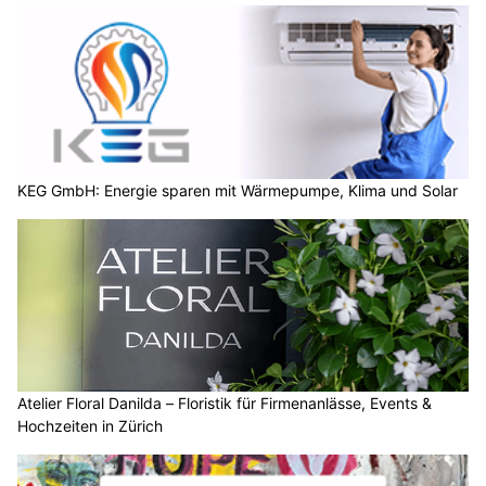
Zunächst meist sonnig und heiss. Im Tagesverlauf
zunehmend Quellwolken und zuerst in den Bergen, in der
Folge gebietsweise auch im Flachland einige, teils kräftige
Gewitter.
Temperatur in den Niederungen am frühen Morgen 17 bis 22,
am Nachmittag um 31 Grad. Schwacher bis mässiger Südwest-
bis Westwind. In Gewitternähe Sturmböen möglich. In den
Bergen mässiger Westwind. Nullgradgrenze auf 4300 Metern.
Weiterlesen
HOPE Christliches Sozialwerk in Baden AG: Hilfe und Perspektiven im Alltag
Zollgarage Neuhausen GmbH: US-Car Service – Ihr starker Partner bei
Schaffhausen
BEO Funpark und Woodstock: Freizeitpark für Familien bei jedem Wetter