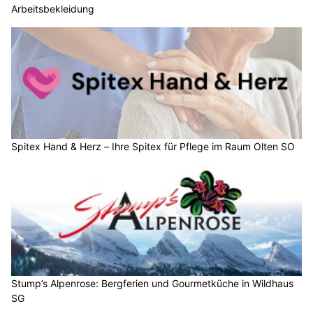
Mit der Zufuhr von feuchter und labil geschichteter Luft steigt
die Gewitterneigung markant an, die Temperaturen gehen aber
nur vorübergehend leicht zurück.
Weiterlesen
Die Detektivin – Diskrete Aufklärung in Zürich und Zug
Bitzer Fenster & Montagen GmbH: Fenster montieren vom Fachbetrieb
Spitex Hand & Herz – Ihre Spitex für Pflege im Raum Olten SO
Osteria da Francesco, Thalwil ZH: Authentische Pasta, Pinsa und Take Away
Wetter am Freitag, 31.07.2026: Sonniger Start,
später kräftige Gewitter und Böen
31.07.26
VON
BELMEDIA REDAKTION