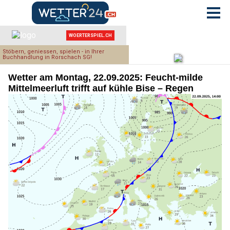
Wetter am Montag, 22.09.2025: Feucht-milde
Mittelmeerluft trifft auf kühle Bise – Regen