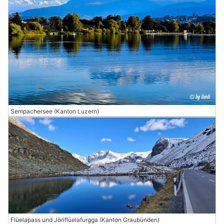
Sempachersee (Kanton Luzern)
Flüelapass und Jöriflüelafurgga (Kanton Graubünden)