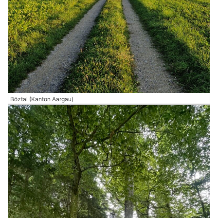
Böztal (Kanton Aargau)