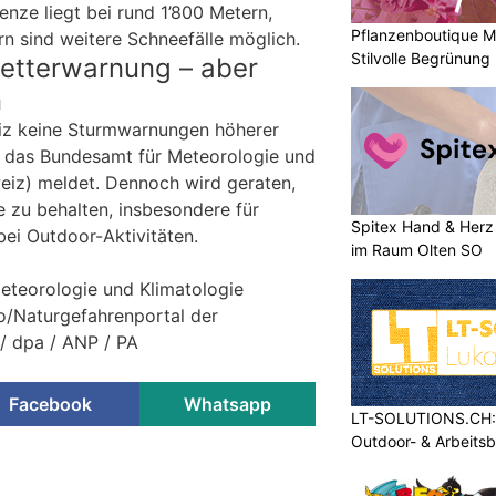
enze liegt bei rund 1’800 Metern,
Pflanzenboutique Mo
n sind weitere Schneefälle möglich.
Stilvolle Begrünung
etterwarnung – aber
n
eiz keine Sturmwarnungen höherer
e das Bundesamt für Meteorologie und
eiz) meldet. Dennoch wird geraten,
 zu behalten, insbesondere für
Spitex Hand & Herz 
bei Outdoor-Aktivitäten.
im Raum Olten SO
eteorologie und Klimatologie
/Naturgefahrenportal der
/ dpa / ANP / PA
Facebook
Whatsapp
LT-SOLUTIONS.CH: 
Outdoor- & Arbeits