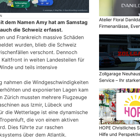
ON
Atelier Floral Danilda
f mit dem Namen Amy hat am Samstag
Firmenanlässe, Even
auch die Schweiz erfasst.
ien und Frankreich massive Schäden
eldet wurden, blieb die Schweiz
ischenfällen verschont. Dennoch
Kaltfront in weiten Landesteilen für
Winde und teils intensive
Zollgarage Neuhau
Service – Ihr starke
g nahmen die Windgeschwindigkeiten
Schaffhausen
n erhöhten und exponierten Lagen kam
In Zürich mussten mehrere Flugzeuge
aschinen aus Izmir, Lübeck und
für die Wetterlage ist eine dynamische
Tropenluft, die von einem aktiven
rd. Dies führte zur raschen
HOPE Christliches S
Hilfe und Perspektiv
ksystems über dem Atlantik.