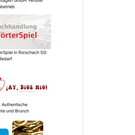
ontagen GmbH: Fenster
betrieb
rSpiel in Rorschach SG:
 Bedarf
: Authentische
hte und Brunch