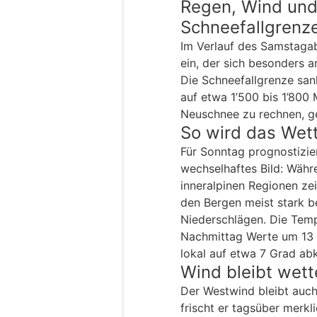
Regen, Wind und
Schneefallgrenz
Im Verlauf des Samstaga
ein, der sich besonders a
Die Schneefallgrenze san
auf etwa 1’500 bis 1’800 
Neuschnee zu rechnen, ge
So wird das Wet
Für Sonntag prognostizie
wechselhaftes Bild: Währ
inneralpinen Regionen zei
den Bergen meist stark 
Niederschlägen. Die Temp
Nachmittag Werte um 13 
lokal auf etwa 7 Grad ab
Wind bleibt wet
Der Westwind bleibt auc
frischt er tagsüber merkli