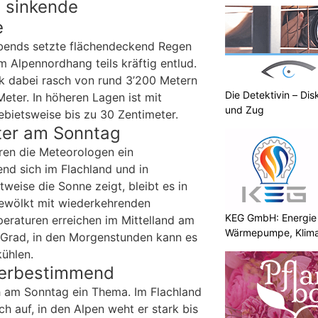
 sinkende
e
bends setzte flächendeckend Regen
m Alpennordhang teils kräftig entlud.
k dabei rasch von rund 3’200 Metern
Die Detektivin – Dis
Meter. In höheren Lagen ist mit
und Zug
bietsweise bis zu 30 Zentimeter.
ter am Sonntag
ren die Meteorologen ein
end sich im Flachland und in
tweise die Sonne zeigt, bleibt es in
bewölkt mit wiederkehrenden
KEG GmbH: Energie 
eraturen erreichen im Mittelland am
Wärmepumpe, Klima
Grad, in den Morgenstunden kann es
kühlen.
terbestimmend
h am Sonntag ein Thema. Im Flachland
ch auf, in den Alpen weht er stark bis