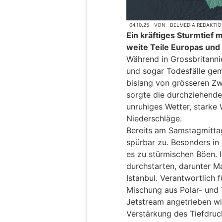
04.10.25
VON
BELMEDIA REDAKTI
Ein kräftiges Sturmtie
weite Teile Europas und 
Während in Grossbritann
und sogar Todesfälle gem
bislang von grösseren Zw
sorgte die durchziehende 
unruhiges Wetter, starke 
Niederschläge.
Bereits am Samstagmitta
spürbar zu. Besonders i
es zu stürmischen Böen. 
durchstarten, darunter M
Istanbul. Verantwortlich 
Mischung aus Polar- und 
Jetstream angetrieben wi
Verstärkung des Tiefdruc