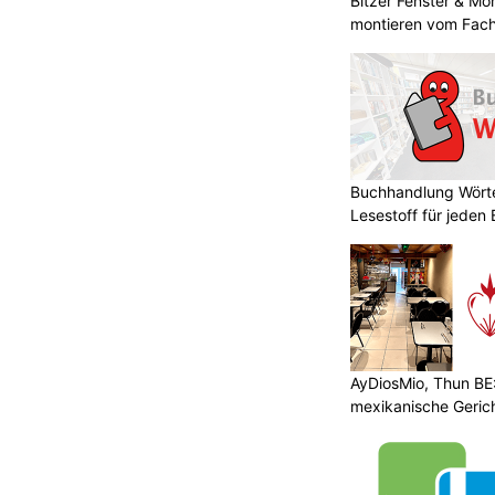
Bitzer Fenster & M
montieren vom Fach
Buchhandlung Wörte
Lesestoff für jeden
AyDiosMio, Thun BE
mexikanische Geric