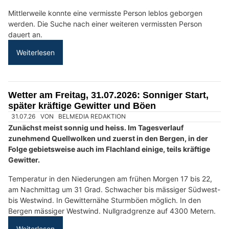
Die Detektivin – Diskrete Aufklärung in Zürich und Zug
Autolackiererei Brugger GmbH beseitigt Lackschäden in St. Gallen