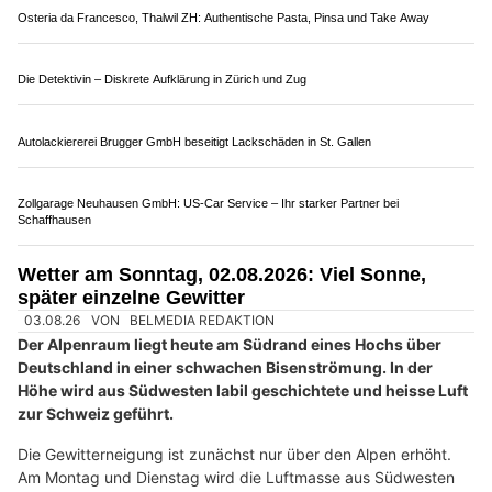
Pflanzenboutique Monika Herzog in Inwil LU: Stilvolle Begrünung mit Konzept
HOPE Christliches Sozialwerk in Baden AG: Hilfe und Perspektiven im Alltag