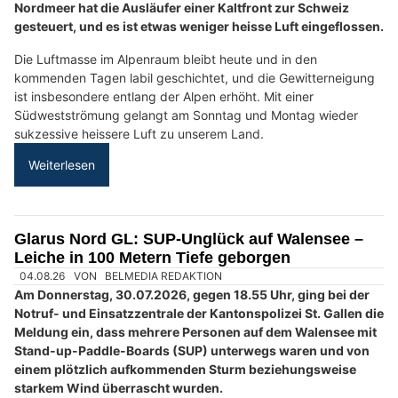
feuchte Luft zur Schweiz, wodurch die
Gewitterneigung
ansteigt
.
Über den Alpen ist es leicht föhnig. Ab Mittwoch fliesst aus
Westen etwas weniger heisse Luft zur Alpennordseite.
Weiterlesen
Osteria da Francesco, Thalwil ZH: Authentische Pasta, Pinsa und Take Away