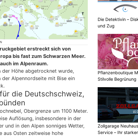
Die Detektivin – Dis
und Zug
ON
uckgebiet erstreckt sich von
uropa bis fast zum Schwarzen Meer.
 auch im Alpenraum.
n der Höhe abgetrocknet wurde,
Pflanzenboutique Mo
 der Alpennordseite mit Bise ein
Stilvolle Begrünung
ck.
für die Deutschschweiz,
lbünden
Hochnebel, Obergrenze um 1100 Meter.
eise Auflösung, insbesondere in der
r und in den Alpen sonniges Wetter,
Zollgarage Neuhau
Service – Ihr starke
te aus Osten zeitweise hohe