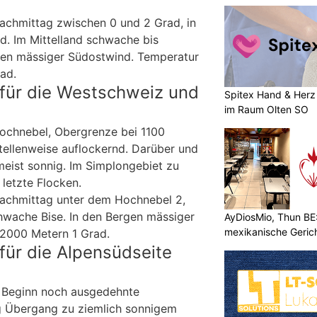
Schaffhausen
achmittag zwischen 0 und 2 Grad, in
ad. Im Mittelland schwache bis
gen mässiger Südostwind. Temperatur
ad.
für die Westschweiz und
Spitex Hand & Herz 
im Raum Olten SO
ochnebel, Obergrenze bei 1100
ellenweise auflockernd. Darüber und
meist sonnig. Im Simplongebiet zu
letzte Flocken.
achmittag unter dem Hochnebel 2,
hwache Bise. In den Bergen mässiger
AyDiosMio, Thun BE
mexikanische Geric
 2000 Metern 1 Grad.
für die Alpensüdseite
u Beginn noch ausgedehnte
 Übergang zu ziemlich sonnigem