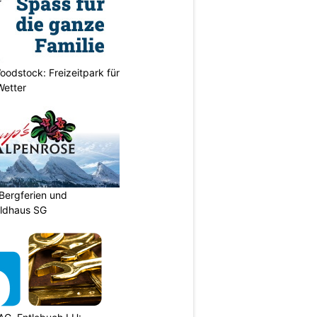
odstock: Freizeitpark für
Wetter
Bergferien und
ildhaus SG