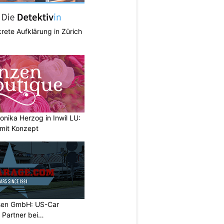
krete Aufklärung in Zürich
nika Herzog in Inwil LU:
 mit Konzept
sen GmbH: US-Car
r Partner bei