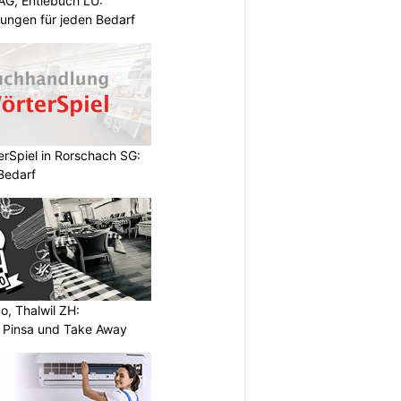
AG, Entlebuch LU:
sungen für jeden Bedarf
rSpiel in Rorschach SG:
 Bedarf
o, Thalwil ZH:
, Pinsa und Take Away