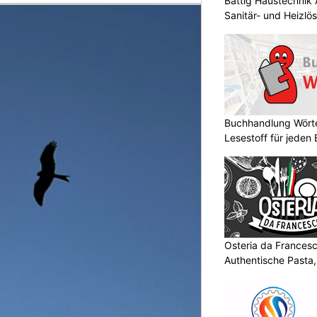
Bättig Haustechnik 
Sanitär- und Heizlö
Buchhandlung Wörte
Lesestoff für jeden
Osteria da Francesc
Authentische Pasta