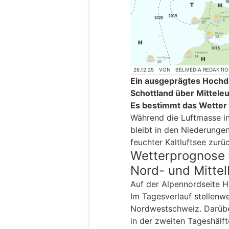
26.12.25
VON
BELMEDIA REDAKTI
Ein ausgeprägtes Hochdr
Schottland über Mittele
Es bestimmt das Wetter
Während die Luftmasse i
bleibt in den Niederungen
feuchter Kaltluftsee zurü
Wetterprognose 
Nord- und Mitte
Auf der Alpennordseite 
Im Tagesverlauf stellenw
Nordwestschweiz. Darübe
in der zweiten Tageshälf