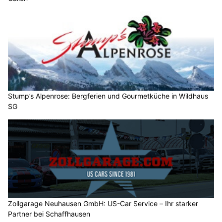
01.08.26
VON
BELMEDIA REDAKTION
Die Suche nach zwei vermissten Stand-up-Paddle-Fahrern
auf dem Walensee dauert weiterhin an.
Nach dem aktuellen Ermittlungsstand muss davon
ausgegangen werden, dass die beiden Männer während des
Sturmereignisses ins Wasser fielen und ertranken.
Weiterlesen
KEG GmbH: Energie sparen mit Wärmepumpe, Klima und Solar
Spitex Hand & Herz – Ihre Spitex für Pflege im Raum Olten SO
Stump’s Alpenrose: Bergferien und Gourmetküche in Wildhaus SG
Pflanzenboutique Monika Herzog in Inwil LU: Stilvolle Begrünung mit Konzept