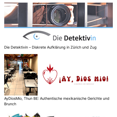
Wetter am Donnerstag, 06.08.2026: Viel Sonne,
später Schauer möglich
06.08.26
VON
BELMEDIA REDAKTION
Die Schweiz liegt auf der Vorderseite eines Tiefs mit Zentrum
über Schottland. Mit einer südwestlichen Höhenströmung
wird heisse und feuchtlabile Luft zu uns geführt. In den
unteren Schichten fliesst aber mit westlichen bis
nordwestlichen Winden allmählich etwas weniger heisse
und trockenere Luft zur Alpennordseite.
Von Donnerstag bis Freitag verlagert sich ein Hoch vom nahen
Atlantik nach Norddeutschland und führt zu einer gewissen
Stabilisierung. Auf der Alpennordseite kommt vorübergehend
etwas Bise auf.
Weiterlesen
Buchhandlung WörterSpiel in Rorschach SG: Lesestoff für jeden Bedarf