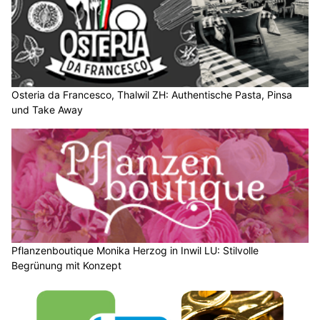
Weiterlesen
BEO Funpark und Woodstock: Freizeitpark für Familien bei jedem Wetter
Bättig Haustechnik AG, Entlebuch LU: Sanitär- und Heizlösungen für jeden Bedarf
Zollgarage Neuhausen GmbH: US-Car Service – Ihr starker Partner bei
Schaffhausen
Osteria da Francesco, Thalwil ZH: Authentische Pasta, Pinsa und Take Away
Wetter am Dienstag, 04.08.2026: Viel Sonne,
später kräftige Gewitter möglich
04.08.26
VON
BELMEDIA REDAKTION
Aus Südwesten fliesst weiterhin heisse, aber zunehmend
feuchte Luft zur Schweiz, wodurch die
Gewitterneigung
ansteigt
.