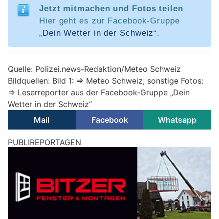
Jetzt mitmachen und Fotos teilen
Hier geht es zur Facebook-Gruppe
„
Dein Wetter in der Schweiz
“.
Quelle: Polizei.news-Redaktion/Meteo Schweiz
Bildquellen: Bild 1: => Meteo Schweiz; sonstige Fotos:
=> Leserreporter aus der Facebook-Gruppe „Dein
Wetter in der Schweiz“
Mail
Facebook
Whatsapp
Lausanne VD: Stadt aktiviert Hitzenotfallplan
bereits zum dritten Mal in diesem Sommer
29.07.26
VON
BELMEDIA REDAKTION
Auf Ersuchen der Waadtländer Kantonsbehörden
aktiviert
die Stadt Lausanne
ab heute, Mittwoch, 29. Juli 2026, zum
dritten Mal in diesem Sommer ihren Hitzeplan.