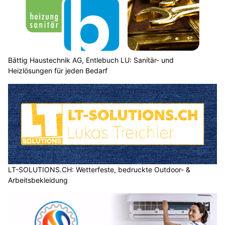
Über den Alpen ist es leicht föhnig. Ab Mittwoch fliesst aus
Westen etwas weniger heisse Luft zur Alpennordseite.
Weiterlesen
Glarus Nord GL: SUP-Unglück auf Walensee –
Leiche in 100 Metern Tiefe geborgen
04.08.26
VON
BELMEDIA REDAKTION
Am Donnerstag, 30.07.2026, gegen 18.55 Uhr, ging bei der
Notruf- und Einsatzzentrale der Kantonspolizei St. Gallen die
Meldung ein, dass mehrere Personen auf dem Walensee mit
Stand-up-Paddle-Boards (SUP) unterwegs waren und von
einem plötzlich aufkommenden Sturm beziehungsweise
starkem Wind überrascht wurden.
Mittlerweile konnte eine vermisste Person leblos geborgen
werden. Die Suche nach einer weiteren vermissten Person
dauert an.
Weiterlesen