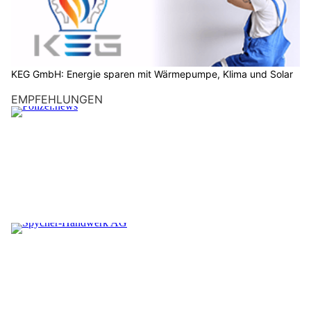
Wetter am Mittwoch, 29.07.2026: Viel Sonne,
später kräftige Alpengewitter bis 37 Grad
29.07.26
VON
BELMEDIA REDAKTION
Ein Hoch hat sich vom Atlantik nach Mitteleuropa
ausgeweitet und bestimmt heute und in den kommenden
Tagen weitgehend das Wetter im Alpenraum.
Mit einer Südwestströmung wird zunehmend heisse
Subtropikluft aus Spanien zu uns geführt. Am Mittwoch erfolgt
vorübergehend eine leichte Abschwächung des
Hochdruckeinflusses und die Gewitterneigung in den Alpen ist
erhöht.
Weiterlesen
Wetter am Sonntag, 02.08.2026: Viel Sonne,
später einzelne Gewitter