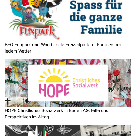
HOPE Christliches Sozialwerk in Baden AG: Hilfe und Perspektiven im Alltag
Bitzer Fenster & Montagen GmbH: Fenster montieren vom Fachbetrieb
LT-SOLUTIONS.CH: Wetterfeste, bedruckte Outdoor- & Arbeitsbekleidung
Wetter am Sonntag, 02.08.2026: Viel Sonne,
später einzelne Gewitter
02.08.26
VON
BELMEDIA REDAKTION
Ein umfangreiches Tiefdrucksystem mit Kern über dem
Nordmeer hat die Ausläufer einer Kaltfront zur Schweiz
gesteuert, und es ist etwas weniger heisse Luft eingeflossen.
Die Luftmasse im Alpenraum bleibt heute und in den
kommenden Tagen labil geschichtet, und die Gewitterneigung
ist insbesondere entlang der Alpen erhöht. Mit einer
Südwestströmung gelangt am Sonntag und Montag wieder
sukzessive heissere Luft zu unserem Land.