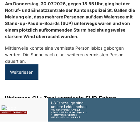
Bitzer Fenster & Montagen GmbH: Fenster montieren vom Fachbetrieb
LT-SOLUTIONS.CH: Wetterfeste, bedruckte Outdoor- & Arbeitsbekleidung
Wetter am Donnerstag, 06.08.2026: Viel Sonne,
später Schauer möglich