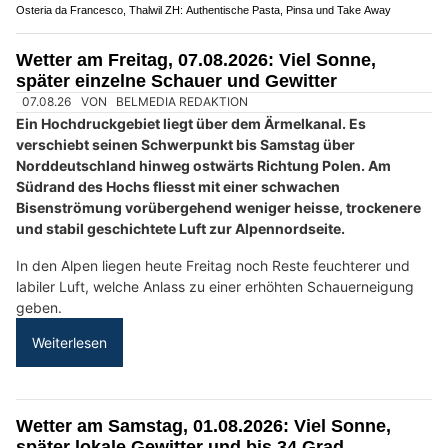
KEG GmbH: Energie sparen mit Wärmepumpe, Klima und Solar
Spitex Hand & Herz – Ihre Spitex für Pflege im Raum Olten SO