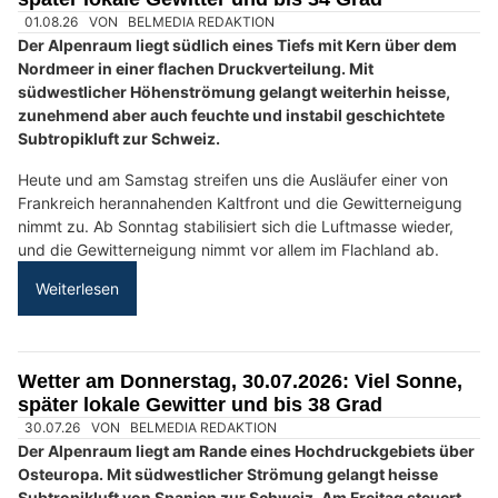
Stump’s Alpenrose: Bergferien und Gourmetküche in Wildhaus SG
Pflanzenboutique Monika Herzog in Inwil LU: Stilvolle Begrünung mit Konzept
Wetter am Sonntag, 02.08.2026: Viel Sonne,
später einzelne Gewitter