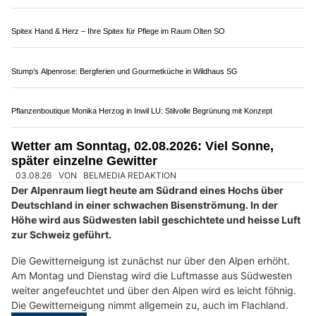
Autolackiererei Brugger GmbH beseitigt Lackschäden in St. Gallen
Die Detektivin – Diskrete Aufklärung in Zürich und Zug