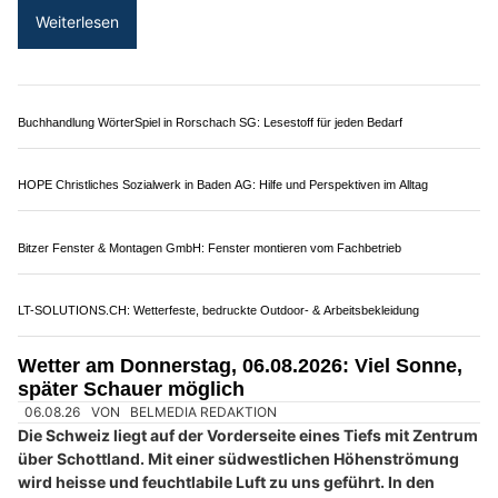
Atelier Floral Danilda – Floristik für Firmenanlässe, Events & Hochzeiten in Zürich
Wetter am Dienstag, 04.08.2026: Viel Sonne,
später kräftige Gewitter möglich