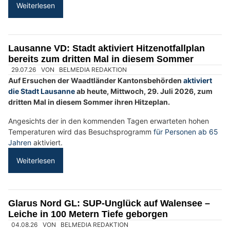
Buchhandlung WörterSpiel in Rorschach SG: Lesestoff für jeden Bedarf
HOPE Christliches Sozialwerk in Baden AG: Hilfe und Perspektiven im Alltag