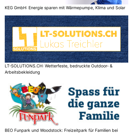
Am Sonntag gelangt der Alpenraum auf die Vorderseite einer
flachen Tiefdruckzone über Westeuropa. Mit einer
Südwestströmung gelangt in der Folge wieder zunehmend
heisse und feuchtere Luft zu uns.
Weiterlesen
HOPE Christliches Sozialwerk in Baden AG: Hilfe und Perspektiven im Alltag
Zollgarage Neuhausen GmbH: US-Car Service – Ihr starker Partner bei
Schaffhausen
BEO Funpark und Woodstock: Freizeitpark für Familien bei jedem Wetter
Bättig Haustechnik AG, Entlebuch LU: Sanitär- und Heizlösungen für jeden Bedarf
Wetter am Freitag, 31.07.2026: Sonniger Start,