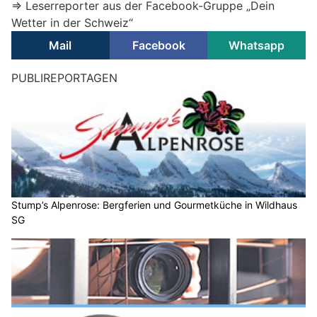
=> Leserreporter aus der Facebook-Gruppe „Dein
Wetter in der Schweiz“
Mail
Facebook
Whatsapp
Wetter am Sonntag, 02.08.2026: Viel Sonne,
später einzelne Gewitter
02.08.26
VON
BELMEDIA REDAKTION
Ein umfangreiches Tiefdrucksystem mit Kern über dem
Nordmeer hat die Ausläufer einer Kaltfront zur Schweiz
gesteuert, und es ist etwas weniger heisse Luft eingeflossen.
Die Luftmasse im Alpenraum bleibt heute und in den
kommenden Tagen labil geschichtet, und die Gewitterneigung
ist insbesondere entlang der Alpen erhöht. Mit einer
Südwestströmung gelangt am Sonntag und Montag wieder
sukzessive heissere Luft zu unserem Land.
Weiterlesen