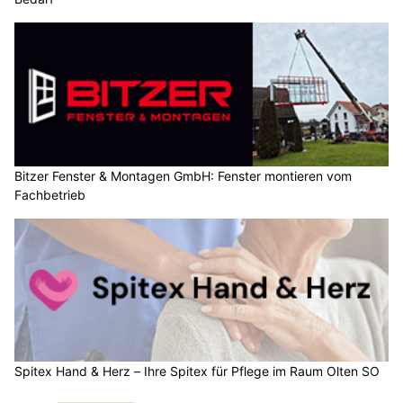
Atelier Floral Danilda – Floristik für Firmenanlässe, Events & Hochzeiten in Zürich
Wetter am Freitag, 07.08.2026: Viel Sonne,
später einzelne Schauer und Gewitter
07.08.26
VON
BELMEDIA REDAKTION
Ein Hochdruckgebiet liegt über dem Ärmelkanal. Es
verschiebt seinen Schwerpunkt bis Samstag über
Norddeutschland hinweg ostwärts Richtung Polen. Am
Südrand des Hochs fliesst mit einer schwachen
Bisenströmung vorübergehend weniger heisse, trockenere
und stabil geschichtete Luft zur Alpennordseite.
In den Alpen liegen heute Freitag noch Reste feuchterer und
labiler Luft, welche Anlass zu einer erhöhten Schauerneigung
geben.
Weiterlesen