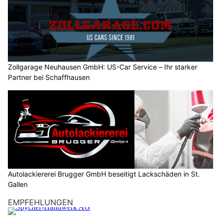
01.08.26
VON
BELMEDIA REDAKTION
Der Alpenraum liegt südlich eines Tiefs mit Kern über dem
Nordmeer in einer flachen Druckverteilung. Mit
südwestlicher Höhenströmung gelangt weiterhin heisse,
zunehmend aber auch feuchte und instabil geschichtete
Subtropikluft zur Schweiz.
Heute und am Samstag streifen uns die Ausläufer einer von
Frankreich herannahenden Kaltfront und die Gewitterneigung
nimmt zu. Ab Sonntag stabilisiert sich die Luftmasse wieder,
und die Gewitterneigung nimmt vor allem im Flachland ab.
Weiterlesen
Glarus Nord GL: SUP-Unglück auf Walensee –
Leiche in 100 Metern Tiefe geborgen
04.08.26
VON
BELMEDIA REDAKTION
Am Donnerstag, 30.07.2026, gegen 18.55 Uhr, ging bei der
Notruf- und Einsatzzentrale der Kantonspolizei St. Gallen die
Meldung ein, dass mehrere Personen auf dem Walensee mit