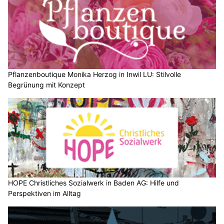
die Gewitterneigung markant an, die Temperaturen gehen aber
nur vorübergehend leicht zurück.
Weiterlesen
Walensee GL: Zwei vermisste SUP-Fahrer
trugen keine Schwimmwesten – Suche läuft
01.08.26
VON
BELMEDIA REDAKTION
Die Suche nach zwei vermissten Stand-up-Paddle-Fahrern
auf dem Walensee dauert weiterhin an.
Nach dem aktuellen Ermittlungsstand muss davon
ausgegangen werden, dass die beiden Männer während des
Sturmereignisses ins Wasser fielen und ertranken.
Weiterlesen
Wetter am Samstag, 01.08.2026: Viel Sonne,
später lokale Gewitter und bis 34 Grad