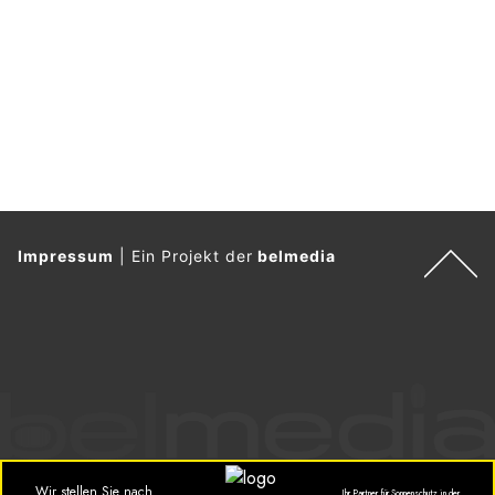
Weiterlesen
Wetter am Donnerstag, 06.08.2026: Viel Sonne,
später Schauer möglich
06.08.26
VON
BELMEDIA REDAKTION
Die Schweiz liegt auf der Vorderseite eines Tiefs mit Zentrum
über Schottland. Mit einer südwestlichen Höhenströmung
wird heisse und feuchtlabile Luft zu uns geführt. In den
unteren Schichten fliesst aber mit westlichen bis
nordwestlichen Winden allmählich etwas weniger heisse
und trockenere Luft zur Alpennordseite.
Von Donnerstag bis Freitag verlagert sich ein Hoch vom nahen
Atlantik nach Norddeutschland und führt zu einer gewissen
Stabilisierung. Auf der Alpennordseite kommt vorübergehend
etwas Bise auf.
Weiterlesen