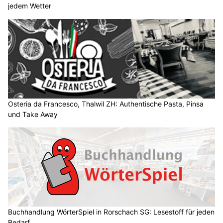
später kräftige Gewitter und Böen
31.07.26
VON
BELMEDIA REDAKTION
Zunächst meist sonnig und heiss. Im Tagesverlauf
zunehmend Quellwolken und zuerst in den Bergen, in der
Folge gebietsweise auch im Flachland einige, teils kräftige
Gewitter.
Temperatur in den Niederungen am frühen Morgen 17 bis 22,
am Nachmittag um 31 Grad. Schwacher bis mässiger Südwest-
bis Westwind. In Gewitternähe Sturmböen möglich. In den
Bergen mässiger Westwind. Nullgradgrenze auf 4300 Metern.
Weiterlesen
Stump’s Alpenrose: Bergferien und Gourmetküche in Wildhaus SG
Autolackiererei Brugger GmbH beseitigt Lackschäden in St. Gallen
Pflanzenboutique Monika Herzog in Inwil LU: Stilvolle Begrünung mit Konzept