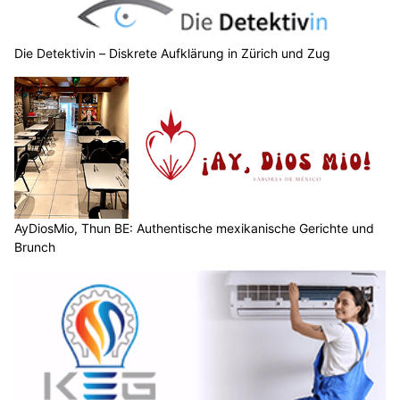
Die Detektivin – Diskrete Aufklärung in Zürich und Zug
Bitzer Fenster & Montagen GmbH: Fenster montieren vom Fachbetrieb
Spitex Hand & Herz – Ihre Spitex für Pflege im Raum Olten SO
Osteria da Francesco, Thalwil ZH: Authentische Pasta, Pinsa und Take Away
Wetter am Samstag, 08.08.2026: Sonnig und
trocken, über Bergen Quellwolken
08.08.26
VON
BELMEDIA REDAKTION
Die Schweiz liegt am Südrand eines Hochs mit Schwerpunkt
über Norddeutschland und Polen. Mit einer schwachen
Bisenströmung fliesst vorübergehend trockenere und
weniger heisse Luft zur Alpennordseite. In den Alpen und auf
der Alpensüdseite ist die Luftmasse etwas feuchter und
labiler.