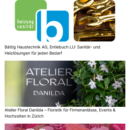
AyDiosMio, Thun BE: Authentische mexikanische Gerichte und Brunch
Buchhandlung WörterSpiel in Rorschach SG: Lesestoff für jeden Bedarf
LT-SOLUTIONS.CH: Wetterfeste, bedruckte Outdoor- & Arbeitsbekleidung
KEG GmbH: Energie sparen mit Wärmepumpe, Klima und Solar
Wetter am Donnerstag, 30.07.2026: Viel Sonne,
später lokale Gewitter und bis 38 Grad
30.07.26
VON
BELMEDIA REDAKTION
Der Alpenraum liegt am Rande eines Hochdruckgebiets über
Osteuropa. Mit südwestlicher Strömung gelangt heisse
Subtropikluft von Spanien zur Schweiz. Am Freitag steuert
ein Tief mit Zentrum über Skandinavien die Ausläufer einer
Kaltfront von Frankreich her zur Alpennordseite.
Mit der Zufuhr von feuchter und labil geschichteter Luft steigt