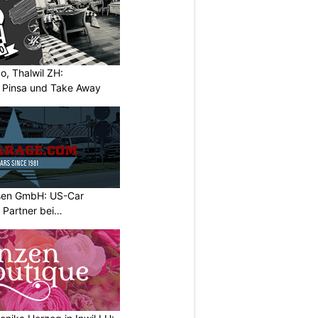
o, Thalwil ZH:
, Pinsa und Take Away
sen GmbH: US-Car
r Partner bei