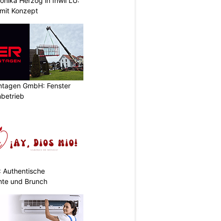
nika Herzog in Inwil LU:
 mit Konzept
ontagen GmbH: Fenster
betrieb
: Authentische
hte und Brunch