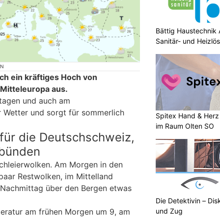
Bättig Haustechnik 
Sanitär- und Heizlö
ON
ch ein kräftiges Hoch von
Mitteleuropa aus.
etagen und auch am
 Wetter und sorgt für sommerlich
Spitex Hand & Herz 
im Raum Olten SO
für die Deutschschweiz,
lbünden
Schleierwolken. Am Morgen in den
paar Restwolken, im Mittelland
m Nachmittag über den Bergen etwas
Die Detektivin – Dis
eratur am frühen Morgen um 9, am
und Zug