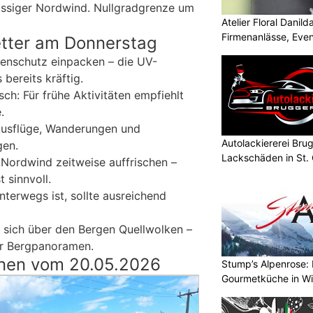
ssiger Nordwind. Nullgradgrenze um
Atelier Floral Danilda
Firmenanlässe, Even
etter am Donnerstag
enschutz einpacken – die UV-
 bereits kräftig.
sch: Für frühe Aktivitäten empfiehlt
.
Ausflüge, Wanderungen und
Autolackiererei Bru
gen.
Lackschäden in St. 
 Nordwind zeitweise auffrischen –
 sinnvoll.
terwegs ist, sollte ausreichend
 sich über den Bergen Quellwolken –
ür Bergpanoramen.
nen vom 20.05.2026
Stump’s Alpenrose: 
Gourmetküche in W