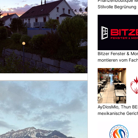
Pflanzenboutique Mo
Stilvolle Begrünung
Bitzer Fenster & M
montieren vom Fach
AyDiosMio, Thun BE
mexikanische Geric