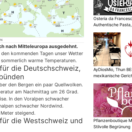
Osteria da Francesc
Authentische Pasta
ON
ich nach Mitteleuropa ausgedehnt.
n den kommenden Tagen unser Wetter
 sommerlich warme Temperaturen.
für die Deutschschweiz,
AyDiosMio, Thun BE
lbünden
mexikanische Geric
er den Bergen ein paar Quellwolken.
eratur am Nachmittag um 26 Grad.
ise. In den Voralpen schwacher
halpen schwacher Nordwind.
Meter steigend.
für die Westschweiz und
Pflanzenboutique Mo
Stilvolle Begrünung