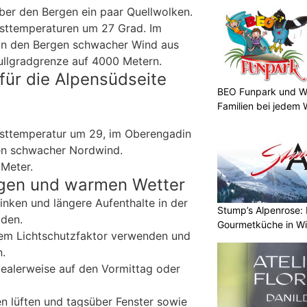
er den Bergen ein paar Quellwolken.
sttemperaturen um 27 Grad. Im
 In den Bergen schwacher Wind aus
ullgradgrenze auf 4000 Metern.
für die Alpensüdseite
BEO Funpark und Wo
Familien bei jedem 
sttemperatur um 29, im Oberengadin
en schwacher Nordwind.
Meter.
gen und warmen Wetter
inken und längere Aufenthalte in der
Stump’s Alpenrose: 
iden.
Gourmetküche in W
m Lichtschutzfaktor verwenden und
.
dealerweise auf den Vormittag oder
lüften und tagsüber Fenster sowie