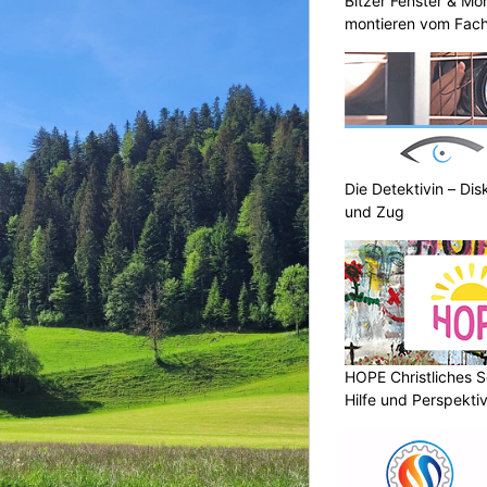
Bitzer Fenster & M
montieren vom Fach
Die Detektivin – Dis
und Zug
HOPE Christliches S
Hilfe und Perspektiv