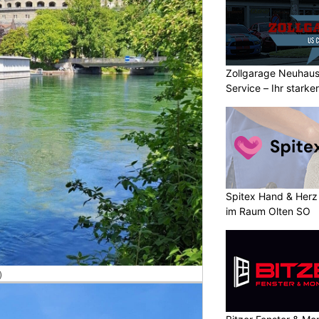
Zollgarage Neuhau
Service – Ihr starke
Schaffhausen
Spitex Hand & Herz 
im Raum Olten SO
)