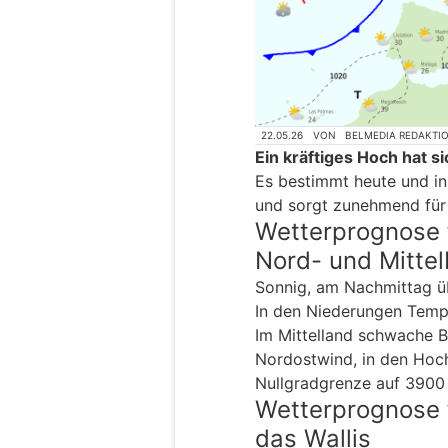
22.05.26
VON
BELMEDIA REDAKTI
Ein kräftiges Hoch hat s
Es bestimmt heute und i
und sorgt zunehmend für
Wetterprognose 
Nord- und Mitte
Sonnig, am Nachmittag üb
In den Niederungen Temp
Im Mittelland schwache B
Nordostwind, in den Hoc
Nullgradgrenze auf 3900 
Wetterprognose 
das Wallis