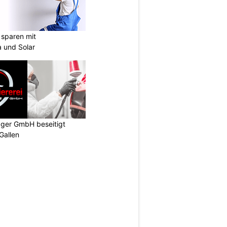
sparen mit
 und Solar
gger GmbH beseitigt
Gallen
N