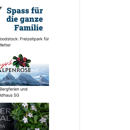
odstock: Freizeitpark für
Wetter
Bergferien und
ildhaus SG