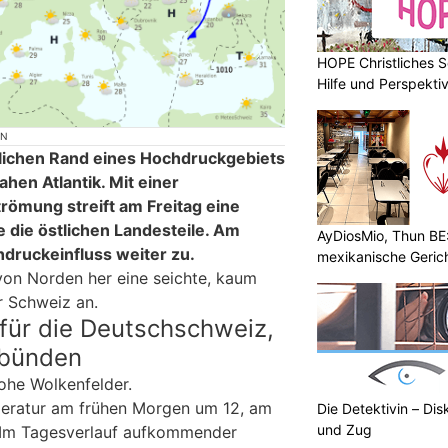
HOPE Christliches S
Hilfe und Perspektiv
ON
tlichen Rand eines Hochdruckgebiets
hen Atlantik. Mit einer
ömung streift am Freitag eine
die östlichen Landesteile. Am
AyDiosMio, Thun BE
druckeinfluss weiter zu.
mexikanische Geric
on Norden her eine seichte, kaum
r Schweiz an.
für die Deutschschweiz,
lbünden
hohe Wolkenfelder.
eratur am frühen Morgen um 12, am
Die Detektivin – Dis
und Zug
 Im Tagesverlauf aufkommender