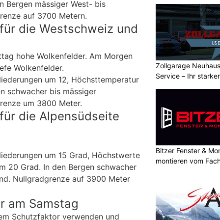
n Bergen mässiger West- bis
renze auf 3700 Metern.
für die Westschweiz und
ttag hohe Wolkenfelder. Am Morgen
Zollgarage Neuhau
efe Wolkenfelder.
Service – Ihr starke
 Niederungen um 12, Höchsttemperatur
Schaffhausen
en schwacher bis mässiger
renze um 3800 Meter.
für die Alpensüdseite
Bitzer Fenster & M
 Niederungen um 15 Grad, Höchstwerte
montieren vom Fach
m 20 Grad. In den Bergen schwacher
nd. Nullgradgrenze auf 3900 Meter
er am Samstag
em Schutzfaktor verwenden und