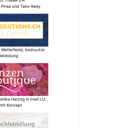
o, Thalwil ZH:
, Pinsa und Take Away
Wetterfeste, bedruckte
bekleidung
nika Herzog in Inwil LU:
 mit Konzept