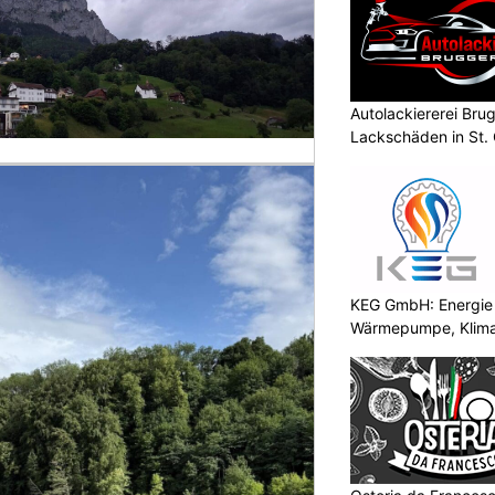
Autolackiererei Bru
Lackschäden in St. 
KEG GmbH: Energie 
Wärmepumpe, Klima