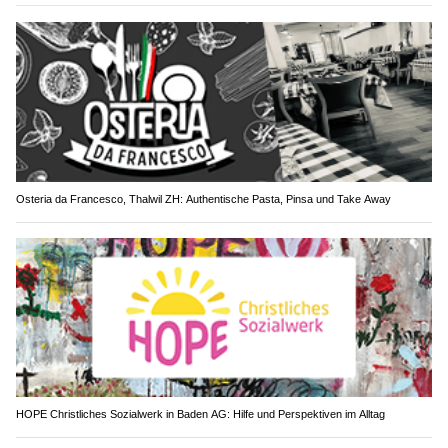
Osteria da Francesco, Thalwil ZH: Authentische Pasta, Pinsa und Take Away
HOPE Christliches Sozialwerk in Baden AG: Hilfe und Perspektiven im Alltag