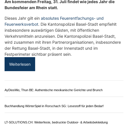
BEO Funpark und Woodstock: Freizeitpark für Familien bei jedem Wetter
Bättig Haustechnik AG, Entlebuch LU: Sanitär- und Heizlösungen für jeden Bedarf
polizeinews.ch: Älteste Online-Polizeiplattform –
Polizei.news im Überblick