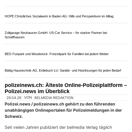
28.07.26
VON
BELMEDIA REDAKTION
Das Gesundheitsdepartement Basel-Stadt ruft die Hitze-
Tipps in Erinnerung.
Dies aufgrund der aktuellen Hitze-Warnung von Meteo
Schweiz. Für Seniorinnen und Senioren bietet wie in den letzten
Jahren die Hitze-Hotline von Pro Senectute beider Basel
telefonische Unterstützung an unter der Telefonnummer 061
206 44 42. Und nicht vergessen: Kinder und Hunde nie im Auto
zurücklassen, auch nicht für kurze Zeit. Zum Schutz vor der
Hitze sammeln die Mitarbeitenden des Tiefbauamts die Bebbi-
Säcke, Papier und Karton sowie weitere Abfälle ab morgen
Mittwoch wieder bereits ab 6 Uhr ein.
Weiterlesen