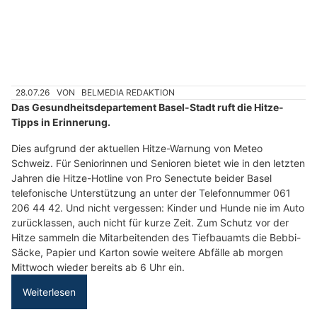
Osteria da Francesco, Thalwil ZH: Authentische Pasta, Pinsa und Take Away
Basel BS: Hitzewelle – Behörden erinnern an
Schutzmassnahmen für Mensch und Tier