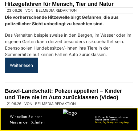
Autolackiererei Brugger GmbH beseitigt Lackschäden in St. Gallen
Pflanzenboutique Monika Herzog in Inwil LU: Stilvolle Begrünung mit Konzept