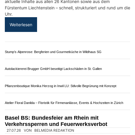
HOPE Christliches Sozialwerk in Baden AG: Hilfe und Perspektiven im Alltag
Zollgarage Neuhausen GmbH: US-Car Service – Ihr starker Partner bei
Schaffhausen