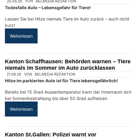
Seit vielen Jahren publiziert der belmedia Verlag täglich
aktuelle Inhalte aus allen 26 Kantonen sowie aus dem
Fürstentum Liechtenstein – schnell, strukturiert und rund um die
Uhr.
Weiterlesen
Stump’s Alpenrose: Bergferien und Gourmetküche in Wildhaus SG