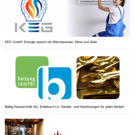
KEG GmbH: Energie sparen mit Wärmepumpe, Klima und Solar
Bättig Haustechnik AG, Entlebuch LU: Sanitär- und Heizlösungen für jeden Bedarf