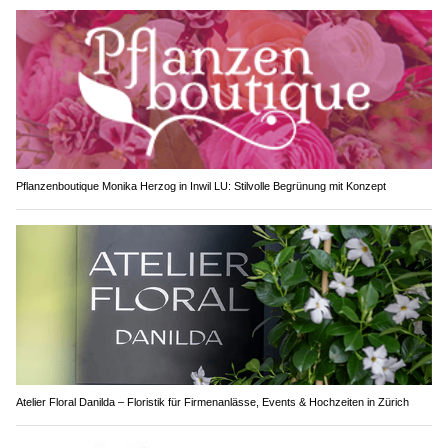
Pflanzenboutique Monika Herzog in Inwil LU: Stilvolle Begrünung mit Konzept
Atelier Floral Danilda – Floristik für Firmenanlässe, Events & Hochzeiten in Zürich