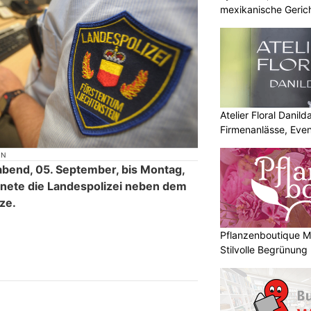
mexikanische Geric
Atelier Floral Danilda
Firmenanlässe, Even
ON
abend, 05. September, bis Montag,
hnete die Landespolizei neben dem
ze.
Pflanzenboutique Mo
Stilvolle Begrünung