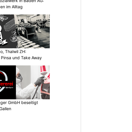
ozialwerk in Baden AG:
en im Alltag
o, Thalwil ZH:
, Pinsa und Take Away
gger GmbH beseitigt
Gallen
N