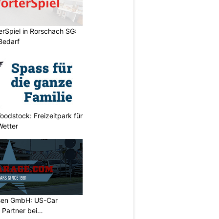
rSpiel in Rorschach SG:
 Bedarf
odstock: Freizeitpark für
Wetter
sen GmbH: US-Car
r Partner bei