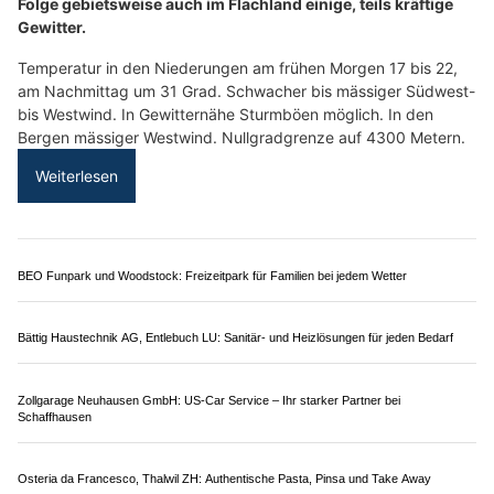
29.07.26
VON
BELMEDIA REDAKTION
Ein Hoch hat sich vom Atlantik nach Mitteleuropa
ausgeweitet und bestimmt heute und in den kommenden
Tagen weitgehend das Wetter im Alpenraum.
Mit einer Südwestströmung wird zunehmend heisse
Subtropikluft aus Spanien zu uns geführt. Am Mittwoch erfolgt
vorübergehend eine leichte Abschwächung des
Hochdruckeinflusses und die Gewitterneigung in den Alpen ist
erhöht.
Weiterlesen