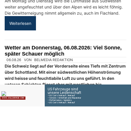
HOPE Christliches Sozialwerk in Baden AG: Hilfe und Perspektiven im Alltag
Bitzer Fenster & Montagen GmbH: Fenster montieren vom Fachbetrieb
LT-SOLUTIONS.CH: Wetterfeste, bedruckte Outdoor- & Arbeitsbekleidung