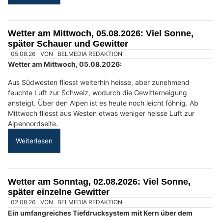
04.08.26
VON
BELMEDIA REDAKTION
Am Donnerstag, 30.07.2026, gegen 18.55 Uhr, ging bei der
Notruf- und Einsatzzentrale der Kantonspolizei St. Gallen die
Meldung ein, dass mehrere Personen auf dem Walensee mit
Stand-up-Paddle-Boards (SUP) unterwegs waren und von
einem plötzlich aufkommenden Sturm beziehungsweise
starkem Wind überrascht wurden.
Mittlerweile konnte eine vermisste Person leblos geborgen
werden. Die Suche nach einer weiteren vermissten Person
dauert an.
Weiterlesen