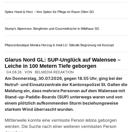
Autolackiererei Brugger GmbH beseitigt Lackschäden in St. Gallen
Die Detektivin – Diskrete Aufklärung in Zürich und Zug