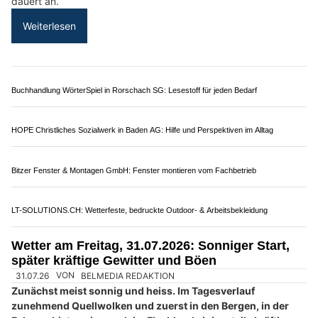
Atelier Floral Danilda – Floristik für Firmenanlässe, Events & Hochzeiten in Zürich
Wetter am Mittwoch, 29.07.2026: Viel Sonne,
später kräftige Alpengewitter bis 37 Grad