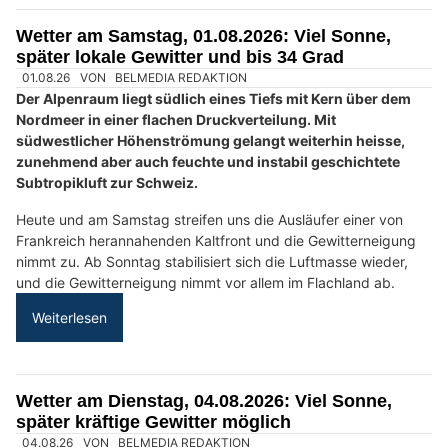
KEG GmbH: Energie sparen mit Wärmepumpe, Klima und Solar
Spitex Hand & Herz – Ihre Spitex für Pflege im Raum Olten SO