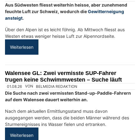
Stump’s Alpenrose: Bergferien und Gourmetküche in Wildhaus SG
Pflanzenboutique Monika Herzog in Inwil LU: Stilvolle Begrünung mit Konzept
Glarus Nord GL: SUP-Unglück auf Walensee –
Leiche in 100 Metern Tiefe geborgen