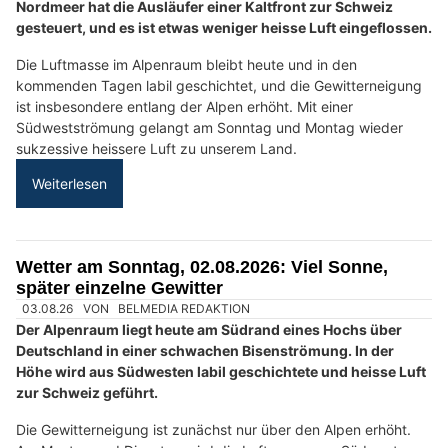
Buchhandlung WörterSpiel in Rorschach SG: Lesestoff für jeden Bedarf