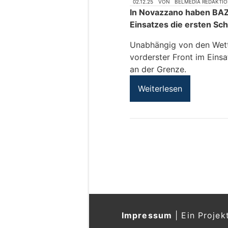
02.12.25
VON
BELMEDIA REDAKTI
In Novazzano haben BAZ
Einsatzes die ersten Sc
Unabhängig von den Wett
vorderster Front im Einsa
an der Grenze.
Weiterlesen
Impressum
|
Ein Projek