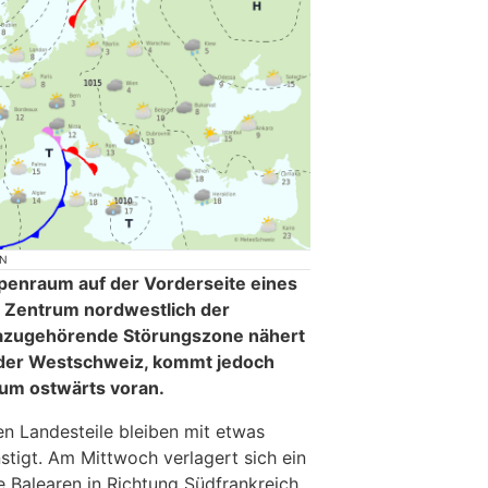
ON
lpenraum auf der Vorderseite eines
t Zentrum nordwestlich der
 dazugehörende Störungszone nähert
r der Westschweiz, kommt jedoch
um ostwärts voran.
en Landesteile bleiben mit etwas
stigt. Am Mittwoch verlagert sich ein
e Balearen in Richtung Südfrankreich.