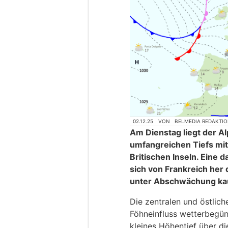
02.12.25
VON
BELMEDIA REDAKTI
Am Dienstag liegt der A
umfangreichen Tiefs mi
Britischen Inseln. Eine
sich von Frankreich he
unter Abschwächung ka
Die zentralen und östlich
Föhneinfluss wetterbegün
kleines Höhentief über di