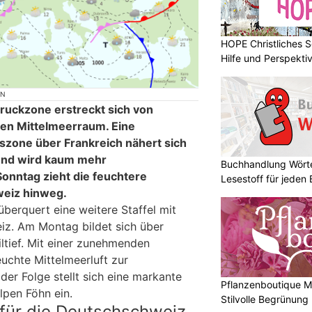
HOPE Christliches S
Hilfe und Perspektiv
ON
ruckzone erstreckt sich von
den Mittelmeerraum. Eine
zone über Frankreich nähert sich
und wird kaum mehr
Buchhandlung Wörte
Sonntag zieht die feuchtere
Lesestoff für jeden
weiz hinweg.
berquert eine weitere Staffel mit
eiz. Am Montag bildet sich über
ltief. Mit einer zunehmenden
chte Mittelmeerluft zur
 der Folge stellt sich eine markante
Pflanzenboutique Mo
lpen Föhn ein.
Stilvolle Begrünung
für die Deutschschweiz,