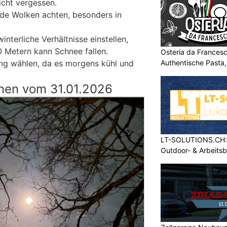
icht vergessen.
e Wolken achten, besonders in
interliche Verhältnisse einstellen,
 Metern kann Schnee fallen.
Osteria da Francesc
ng wählen, da es morgens kühl und
Authentische Pasta
nen vom 31.01.2026
LT-SOLUTIONS.CH: 
Outdoor- & Arbeits