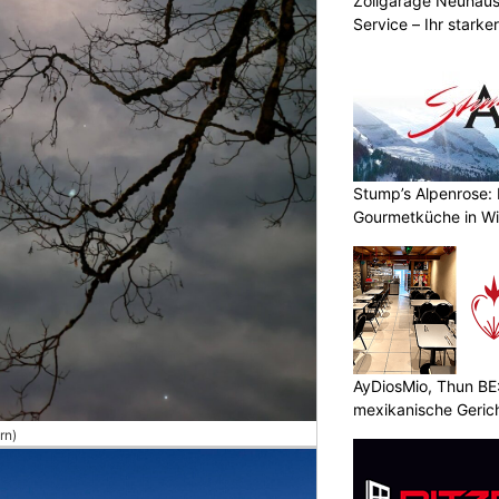
Zollgarage Neuhau
Service – Ihr starke
Schaffhausen
Stump’s Alpenrose: 
Gourmetküche in W
AyDiosMio, Thun BE
mexikanische Geric
rn)