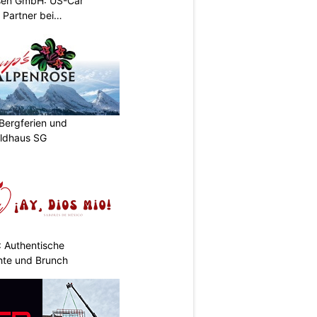
sen GmbH: US-Car
r Partner bei
Bergferien und
ildhaus SG
: Authentische
hte und Brunch