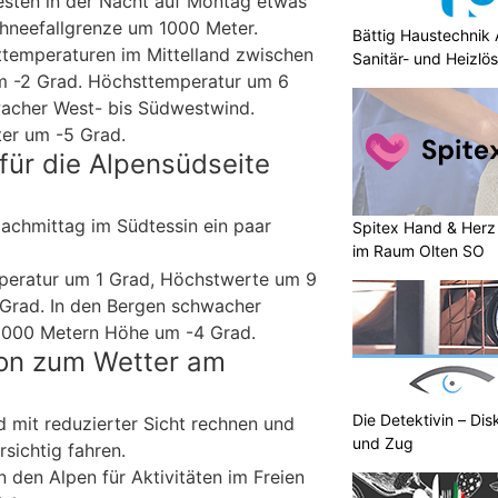
esten in der Nacht auf Montag etwas
hneefallgrenze um 1000 Meter.
Bättig Haustechnik 
ttemperaturen im Mittelland zwischen
Sanitär- und Heizlö
um -2 Grad. Höchsttemperatur um 6
wacher West- bis Südwestwind.
er um -5 Grad.
für die Alpensüdseite
achmittag im Südtessin ein paar
Spitex Hand & Herz 
im Raum Olten SO
mperatur um 1 Grad, Höchstwerte um 9
 Grad. In den Bergen schwacher
2000 Metern Höhe um -4 Grad.
ion zum Wetter am
Die Detektivin – Dis
d mit reduzierter Sicht rechnen und
und Zug
sichtig fahren.
 den Alpen für Aktivitäten im Freien