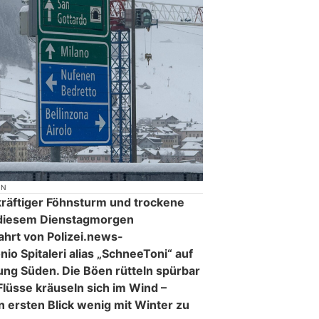
ON
 kräftiger Föhnsturm und trockene
n diesem Dienstagmorgen
ahrt von Polizei.news-
o Spitaleri alias „SchneeToni“ auf
ung Süden. Die Böen rütteln spürbar
lüsse kräuseln sich im Wind –
n ersten Blick wenig mit Winter zu