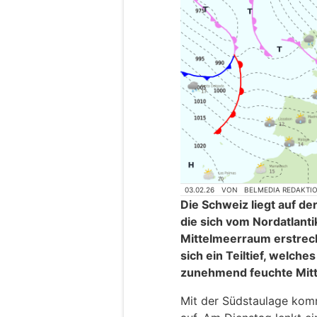
03.02.26
VON
BELMEDIA REDAKTI
Die Schweiz liegt auf de
die sich vom Nordatlanti
Mittelmeerraum erstreck
sich ein Teiltief, welch
zunehmend feuchte Mitte
Mit der Südstaulage komm