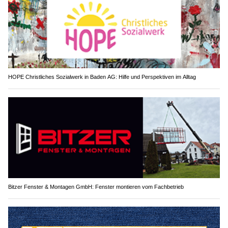
HOPE Christliches Sozialwerk in Baden AG: Hilfe und Perspektiven im Alltag
Bitzer Fenster & Montagen GmbH: Fenster montieren vom Fachbetrieb