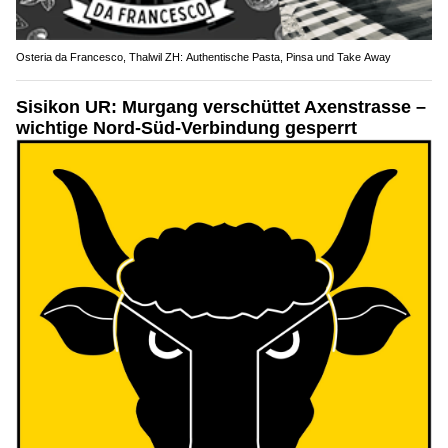
Osteria da Francesco, Thalwil ZH: Authentische Pasta, Pinsa und Take Away
Sisikon UR: Murgang verschüttet Axenstrasse –
wichtige Nord-Süd-Verbindung gesperrt