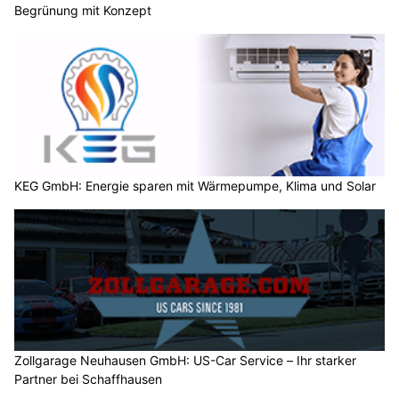
und stabil geschichtete Luft zur Alpennordseite.
In den Alpen liegen heute Freitag noch Reste feuchterer und
labiler Luft, welche Anlass zu einer erhöhten Schauerneigung
geben.
Weiterlesen
Wetter am Sonntag, 02.08.2026: Viel Sonne,
später einzelne Gewitter
02.08.26
VON
BELMEDIA REDAKTION
Ein umfangreiches Tiefdrucksystem mit Kern über dem
Nordmeer hat die Ausläufer einer Kaltfront zur Schweiz
gesteuert, und es ist etwas weniger heisse Luft eingeflossen.
Die Luftmasse im Alpenraum bleibt heute und in den
kommenden Tagen labil geschichtet, und die Gewitterneigung
ist insbesondere entlang der Alpen erhöht. Mit einer
Südwestströmung gelangt am Sonntag und Montag wieder
sukzessive heissere Luft zu unserem Land.