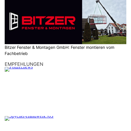
Glarus Nord GL: SUP-Unglück auf Walensee –
Leiche in 100 Metern Tiefe geborgen
04.08.26
VON
BELMEDIA REDAKTION
Am Donnerstag, 30.07.2026, gegen 18.55 Uhr, ging bei der
Notruf- und Einsatzzentrale der Kantonspolizei St. Gallen die
Meldung ein, dass mehrere Personen auf dem Walensee mit
Stand-up-Paddle-Boards (SUP) unterwegs waren und von
einem plötzlich aufkommenden Sturm beziehungsweise
starkem Wind überrascht wurden.
Mittlerweile konnte eine vermisste Person leblos geborgen
werden. Die Suche nach einer weiteren vermissten Person
dauert an.
Weiterlesen
Zürich ZH: 906 Sanitätseinsätze an Street
Parade – Alkohol sorgt für 223 Behandlungen