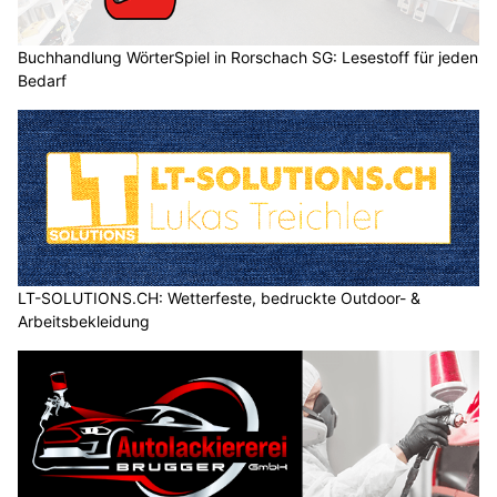
Atelier Floral Danilda – Floristik für Firmenanlässe, Events & Hochzeiten in Zürich
Bättig Haustechnik AG, Entlebuch LU: Sanitär- und Heizlösungen für jeden Bedarf
Walensee GL: Zwei vermisste SUP-Fahrer
trugen keine Schwimmwesten – Suche läuft
01.08.26
VON
BELMEDIA REDAKTION
Die Suche nach zwei vermissten Stand-up-Paddle-Fahrern
auf dem Walensee dauert weiterhin an.
Nach dem aktuellen Ermittlungsstand muss davon
ausgegangen werden, dass die beiden Männer während des
Sturmereignisses ins Wasser fielen und ertranken.
Weiterlesen
LT-SOLUTIONS.CH: Wetterfeste, bedruckte Outdoor- & Arbeitsbekleidung