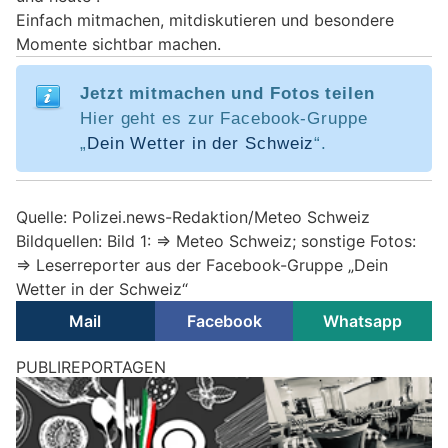
Einfach mitmachen, mitdiskutieren und besondere
Momente sichtbar machen.
Jetzt mitmachen und Fotos teilen
Hier geht es zur Facebook-Gruppe
„
Dein Wetter in der Schweiz
“.
Quelle: Polizei.news-Redaktion/Meteo Schweiz
Bildquellen: Bild 1: => Meteo Schweiz; sonstige Fotos:
=> Leserreporter aus der Facebook-Gruppe „Dein
Wetter in der Schweiz“
Mail
Facebook
Whatsapp
Wetter am Sonntag, 02.08.2026: Viel Sonne,
später einzelne Gewitter
03.08.26
VON
BELMEDIA REDAKTION
Der Alpenraum liegt heute am Südrand eines Hochs über