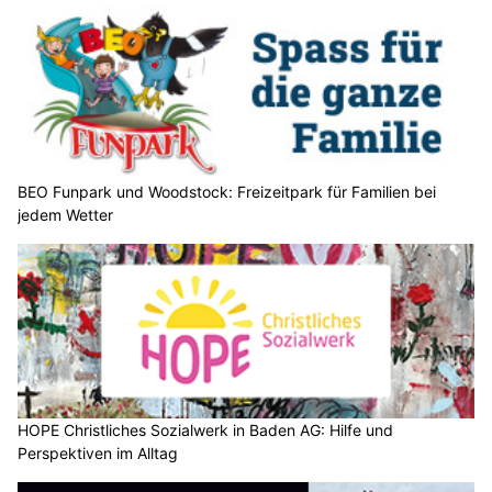
Weiterlesen
Wetter am Donnerstag, 06.08.2026: Viel Sonne,
später Schauer möglich
06.08.26
VON
BELMEDIA REDAKTION
Die Schweiz liegt auf der Vorderseite eines Tiefs mit Zentrum
über Schottland. Mit einer südwestlichen Höhenströmung
wird heisse und feuchtlabile Luft zu uns geführt. In den
unteren Schichten fliesst aber mit westlichen bis
nordwestlichen Winden allmählich etwas weniger heisse
und trockenere Luft zur Alpennordseite.
Von Donnerstag bis Freitag verlagert sich ein Hoch vom nahen
Atlantik nach Norddeutschland und führt zu einer gewissen
Stabilisierung. Auf der Alpennordseite kommt vorübergehend
etwas Bise auf.
Weiterlesen