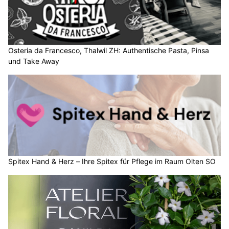
Deutschland in einer schwachen Bisenströmung. In der
Höhe wird aus Südwesten labil geschichtete und heisse Luft
zur Schweiz geführt.
Die Gewitterneigung ist zunächst nur über den Alpen erhöht.
Am Montag und Dienstag wird die Luftmasse aus Südwesten
weiter angefeuchtet und über den Alpen wird es leicht föhnig.
Die Gewitterneigung nimmt allgemein zu, auch im Flachland.
Weiterlesen
Die Detektivin – Diskrete Aufklärung in Zürich und Zug
Zollgarage Neuhausen GmbH: US-Car Service – Ihr starker Partner bei
Schaffhausen
Buchhandlung WörterSpiel in Rorschach SG: Lesestoff für jeden Bedarf