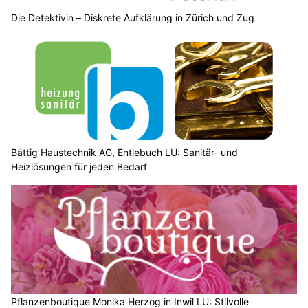
Bitzer Fenster & Montagen GmbH: Fenster montieren vom Fachbetrieb
BEO Funpark und Woodstock: Freizeitpark für Familien bei jedem Wetter
Stump’s Alpenrose: Bergferien und Gourmetküche in Wildhaus SG
Autolackiererei Brugger GmbH beseitigt Lackschäden in St. Gallen
Wetter am Freitag, 07.08.2026: Viel Sonne,
später einzelne Schauer und Gewitter
07.08.26
VON
BELMEDIA REDAKTION
Ein Hochdruckgebiet liegt über dem Ärmelkanal. Es
verschiebt seinen Schwerpunkt bis Samstag über
Norddeutschland hinweg ostwärts Richtung Polen. Am
Südrand des Hochs fliesst mit einer schwachen
Bisenströmung vorübergehend weniger heisse, trockenere