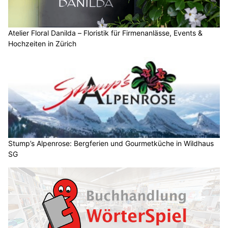
Pflanzenboutique Monika Herzog in Inwil LU: Stilvolle Begrünung mit Konzept
Wetter am Dienstag, 04.08.2026: Viel Sonne,
später kräftige Gewitter möglich
04.08.26
VON
BELMEDIA REDAKTION
Aus Südwesten fliesst weiterhin heisse, aber zunehmend
feuchte Luft zur Schweiz, wodurch die
Gewitterneigung
ansteigt
.
Über den Alpen ist es leicht föhnig. Ab Mittwoch fliesst aus
Westen etwas weniger heisse Luft zur Alpennordseite.
Weiterlesen
Osteria da Francesco, Thalwil ZH: Authentische Pasta, Pinsa und Take Away
HOPE Christliches Sozialwerk in Baden AG: Hilfe und Perspektiven im Alltag