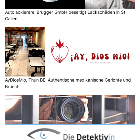
Spitex Hand & Herz – Ihre Spitex für Pflege im Raum Olten SO
KEG GmbH: Energie sparen mit Wärmepumpe, Klima und Solar
AyDiosMio, Thun BE: Authentische mexikanische Gerichte und Brunch
Wetter am Sonntag, 09.08.2026: Sonne, später
Gewitter, vor allem in den Alpen
09.08.26
VON
BELMEDIA REDAKTION
Die Schweiz gelangt heute auf die Vorderseite einer flachen
Tiefdruckzone über Westeuropa.
Mit einer Südwestströmung gelangt bis am Dienstag heissere
und feuchtere Luft zu uns, die Gewitterneigung nimmt
vorübergehend vor allem über den Bergen zu. Ab Mittwoch
liegt die Schweiz am Südrand eines Hochs in einer
Bisenströmung.
Weiterlesen