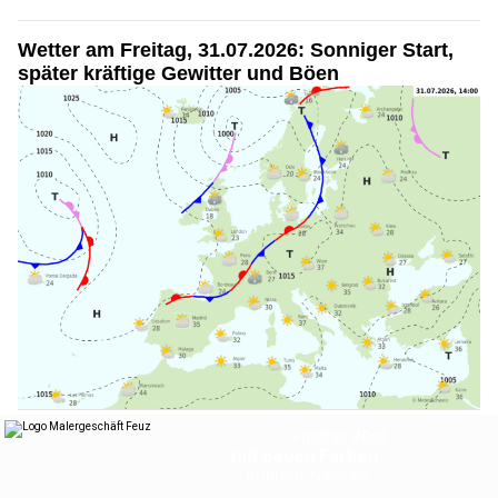
Wetter am Freitag, 31.07.2026: Sonniger Start,
später kräftige Gewitter und Böen
31.07.26
VON
BELMEDIA REDAKTION
Zunächst meist sonnig und heiss. Im Tagesverlauf
zunehmend Quellwolken und zuerst in den Bergen, in der
Folge gebietsweise auch im Flachland einige, teils kräftige