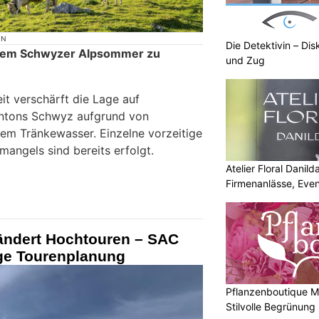
ON
Die Detektivin – Dis
 dem Schwyzer Alpsommer zu
und Zug
it verschärft die Lage auf
antons Schwyz aufgrund von
em Tränkewasser. Einzelne vorzeitige
angels sind bereits erfolgt.
Atelier Floral Danilda
Firmenanlässe, Even
rändert Hochtouren – SAC
ige Tourenplanung
Pflanzenboutique Mo
Stilvolle Begrünung