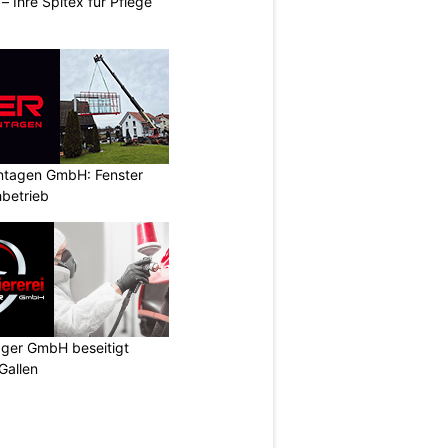
– Ihre Spitex für Pflege
ontagen GmbH: Fenster
betrieb
gger GmbH beseitigt
Gallen