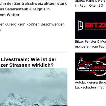
Spitex Hand & Herz 
 in der Zentralschweiz aktuell stark
im Raum Olten SO
das Saharastaub-Ereignis in
nem Wetter.
len-Allergikern können Beschwerden
.
Bitzer Fenster & M
montieren vom Fach
 Livestream: Wie ist der
zer Strassen wirklich?
Autolackiererei Bru
Lackschäden in St. 