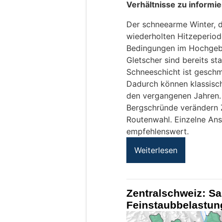
Verhältnisse zu informie
Der schneearme Winter, d
wiederholten Hitzeperio
Bedingungen im Hochgebir
Gletscher sind bereits s
Schneeschicht ist geschmo
Dadurch können klassisch
den vergangenen Jahren.
Bergschründe verändern 
Routenwahl. Einzelne Anst
empfehlenswert.
Weiterlesen
Zentralschweiz: Sa
Feinstaubbelastung