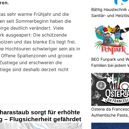
ren.
Bättig Haustechnik 
as sehr warme Frühjahr und die
Sanitär- und Heizlö
den seit Sommerbeginn haben die
ge deutlich verändert. Viele
tark ausgeapert: Die schützende
lzen und das blanke Eis liegt frei.
e Hochtouren schwieriger sein als in
 Offene Spaltenzonen und grosse
BEO Funpark und Wo
Zustiege und erschweren die
Familien bei jedem 
iege sind deshalb derzeit nicht
Osteria da Francesc
harastaub sorgt für erhöhte
Authentische Pasta
 – Flugsicherheit gefährdet