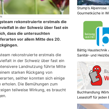
Stump’s Alpenrose: 
Gourmetküche in W
ON
steam rekonstruierte erstmals die
vielfalt in der Schweiz über fast ein
ich, dass die untersuchten
ferarten vor allem Mitte des 20.
ckgingen.
Bättig Haustechnik 
team rekonstruierte erstmals die
Sanitär- und Heizlö
ielfalt in der Schweiz über fast ein
ntensivere Landnutzung führte Mitte
 einem starken Rückgang von
erarten, seither konnten sich einige
se erholen. Die Bemühungen zum
zeigen teilweise Wirkung, es braucht
Buchhandlung Wörte
gen.
Lesestoff für jeden