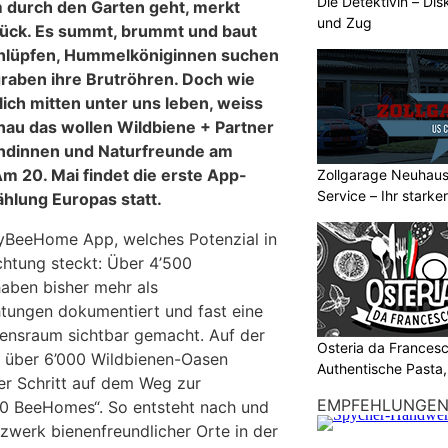
Die Detektivin – Dis
durch den Garten geht, merkt
und Zug
urück. Es summt, brummt und baut
chlüpfen, Hummelköniginnen suchen
graben ihre Brutröhren. Doch wie
lich mitten unter uns leben, weiss
au das wollen Wildbiene + Partner
ndinnen und Naturfreunde am
m 20. Mai findet die erste App-
Zollgarage Neuhau
Service – Ihr starke
hlung Europas statt.
Schaffhausen
MyBeeHome App, welches Potenzial in
tung steckt: Über 4’500
aben bisher mehr als
ungen dokumentiert und fast eine
ensraum sichtbar gemacht. Auf der
Osteria da Francesc
n über 6’000 Wildbienen-Oasen
Authentische Pasta
ger Schritt auf dem Weg zur
EMPFEHLUNGE
0 BeeHomes“. So entsteht nach und
werk bienenfreundlicher Orte in der