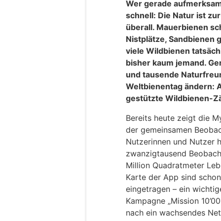
Wer gerade aufmerksam 
schnell: Die Natur ist z
überall. Mauerbienen s
Nistplätze, Sandbienen 
viele Wildbienen tatsäch
bisher kaum jemand. Gen
und tausende Naturfreu
Weltbienentag ändern: A
gestützte Wildbienen-Zä
Bereits heute zeigt die 
der gemeinsamen Beobach
Nutzerinnen und Nutzer h
zwanzigtausend Beobacht
Million Quadratmeter Leb
Karte der App sind scho
eingetragen – ein wichti
Kampagne „Mission 10’00
nach ein wachsendes Netz