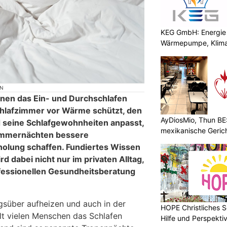
KEG GmbH: Energie 
Wärmepumpe, Klima
ON
en das Ein- und Durchschlafen
hlafzimmer vor Wärme schützt, den
AyDiosMio, Thun BE
d seine Schlafgewohnheiten anpasst,
mexikanische Geric
ommernächten bessere
holung schaffen. Fundiertes Wissen
d dabei nicht nur im privaten Alltag,
fessionellen Gesundheitsberatung
süber aufheizen und auch in der
HOPE Christliches S
lt vielen Menschen das Schlafen
Hilfe und Perspektiv