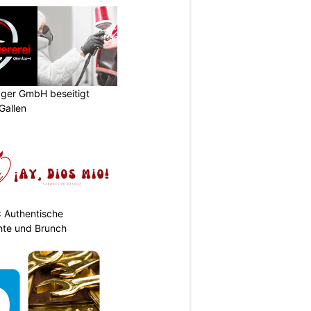
gger GmbH beseitigt
Gallen
: Authentische
hte und Brunch