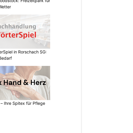
odstock: Freizeitpark für
Wetter
rSpiel in Rorschach SG:
 Bedarf
– Ihre Spitex für Pflege
N