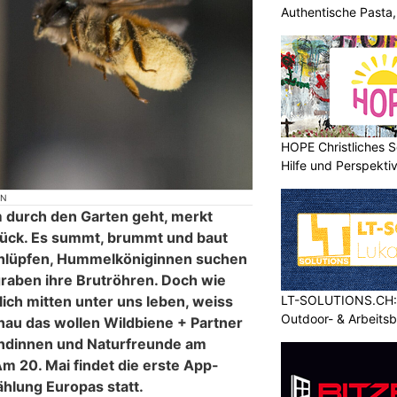
Authentische Pasta
HOPE Christliches S
Hilfe und Perspektiv
ON
durch den Garten geht, merkt
urück. Es summt, brummt und baut
chlüpfen, Hummelköniginnen suchen
graben ihre Brutröhren. Doch wie
LT-SOLUTIONS.CH: 
lich mitten unter uns leben, weiss
Outdoor- & Arbeits
au das wollen Wildbiene + Partner
ndinnen und Naturfreunde am
m 20. Mai findet die erste App-
hlung Europas statt.