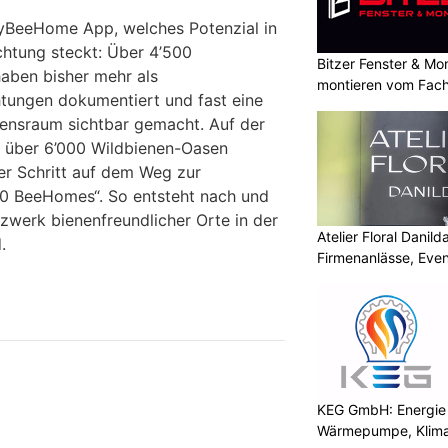
MyBeeHome App, welches Potenzial in
tung steckt: Über 4’500
Bitzer Fenster & M
aben bisher mehr als
montieren vom Fach
ungen dokumentiert und fast eine
ensraum sichtbar gemacht. Auf der
n über 6’000 Wildbienen-Oasen
ger Schritt auf dem Weg zur
0 BeeHomes“. So entsteht nach und
werk bienenfreundlicher Orte in der
Atelier Floral Danilda
.
Firmenanlässe, Even
KEG GmbH: Energie 
Wärmepumpe, Klima