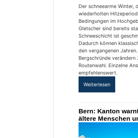
Der schneearme Winter, d
wiederholten Hitzeperio
Bedingungen im Hochgebir
Gletscher sind bereits s
Schneeschicht ist geschmo
Dadurch können klassisch
den vergangenen Jahren.
Bergschründe verändern 
Routenwahl. Einzelne Anst
empfehlenswert.
Weiterlesen
Bern: Kanton warnt
ältere Menschen u