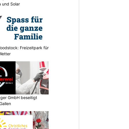
 und Solar
odstock: Freizeitpark für
Wetter
gger GmbH beseitigt
Gallen