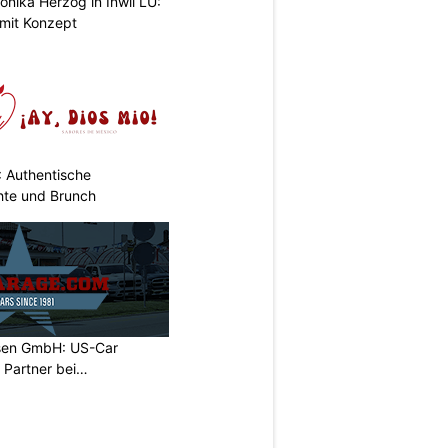
nika Herzog in Inwil LU:
 mit Konzept
: Authentische
hte und Brunch
sen GmbH: US-Car
r Partner bei