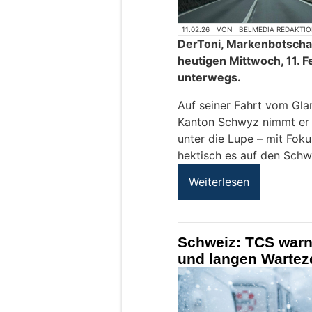
11.02.26
VON
BELMEDIA REDAKTI
DerToni, Markenbotschaf
heutigen Mittwoch, 11. 
unterwegs.
Auf seiner Fahrt vom Glar
Kanton Schwyz nimmt er d
unter die Lupe – mit Foku
hektisch es auf den Schwe
Weiterlesen
Schweiz: TCS warn
und langen Wartez