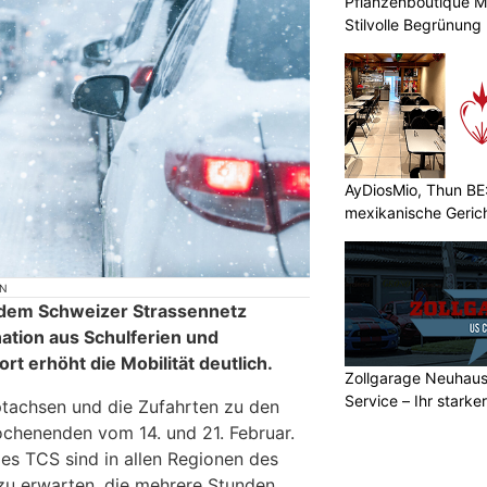
Pflanzenboutique Mo
Stilvolle Begrünung
AyDiosMio, Thun BE
mexikanische Geric
ON
f dem Schweizer Strassennetz
ation aus Schulferien und
t erhöht die Mobilität deutlich.
Zollgarage Neuhau
Service – Ihr starke
tachsen und die Zufahrten zu den
Schaffhausen
chenenden vom 14. und 21. Februar.
s TCS sind in allen Regionen des
zu erwarten, die mehrere Stunden