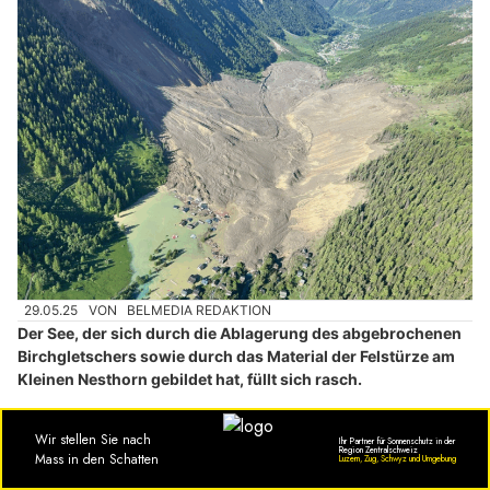
29.05.25
VON
BELMEDIA REDAKTION
Der See, der sich durch die Ablagerung des abgebrochenen
Birchgletschers sowie durch das Material der Felstürze am
Kleinen Nesthorn gebildet hat, füllt sich rasch.
Ein Überlaufen der Lonza über den Schuttkegel könnte sich im
Verlauf der Nacht ereignen. Im schlimmsten Fall könnten
dadurch Murgänge ausgelöst werden.