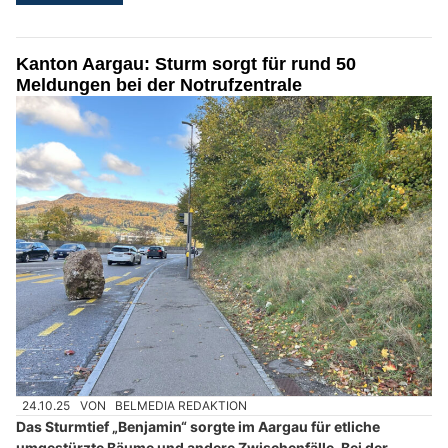
Kanton Aargau: Sturm sorgt für rund 50
Meldungen bei der Notrufzentrale
24.10.25
VON
BELMEDIA REDAKTION
Das Sturmtief „Benjamin“ sorgte im Aargau für etliche
umgestürzte Bäume und andere Zwischenfälle. Bei der