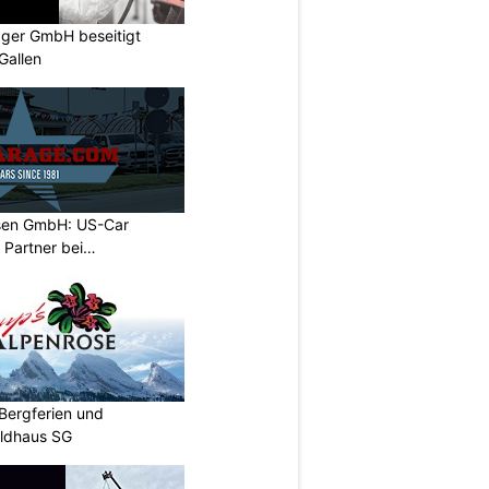
gger GmbH beseitigt
Gallen
sen GmbH: US-Car
r Partner bei
Bergferien und
ildhaus SG