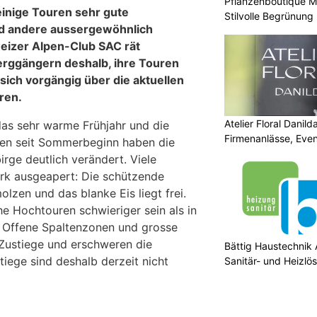
Pflanzenboutique Mo
inige Touren sehr gute
Stilvolle Begrünung
nd andere aussergewöhnlich
eizer Alpen-Club SAC rät
rggängern deshalb, ihre Touren
 sich vorgängig über die aktuellen
ren.
Atelier Floral Danilda
as sehr warme Frühjahr und die
Firmenanlässe, Even
den seit Sommerbeginn haben die
ge deutlich verändert. Viele
tark ausgeapert: Die schützende
lzen und das blanke Eis liegt frei.
e Hochtouren schwieriger sein als in
 Offene Spaltenzonen und grosse
Zustiege und erschweren die
Bättig Haustechnik 
iege sind deshalb derzeit nicht
Sanitär- und Heizlö