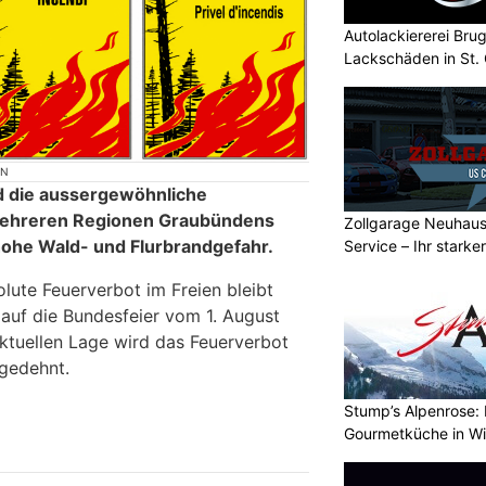
Autolackiererei Bru
Lackschäden in St. 
ON
d die aussergewöhnliche
mehreren Regionen Graubündens
Zollgarage Neuhau
 hohe Wald- und Flurbrandgefahr.
Service – Ihr starke
Schaffhausen
lute Feuerverbot im Freien bleibt
 auf die Bundesfeier vom 1. August
ktuellen Lage wird das Feuerverbot
gedehnt.
Stump’s Alpenrose: 
Gourmetküche in W