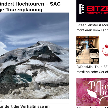
rändert Hochtouren – SAC
ige Tourenplanung
Bitzer Fenster & M
montieren vom Fach
AyDiosMio, Thun BE
mexikanische Geric
ON
ändert die Verhältnisse im